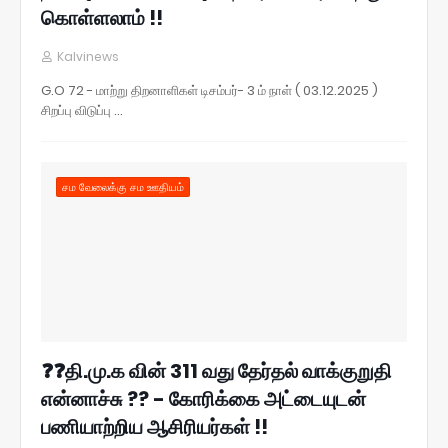
கொள்ளலாம் !!
Kalvinews
G.O 72 - மாற்று திறனாளிகள் டிசம்பர்- 3 ம் நாள் ( 03.12.2025 )
சிறப்பு விடுப்பு …
சம வேலைக்கு சம ஊதியம்
❓❓தி.மு.க வின் 311 வது தேர்தல் வாக்குறுதி
என்னாச்சு ?? - கோரிக்கை அட்டையுடன்
பணியாற்றிய ஆசிரியர்கள் !!