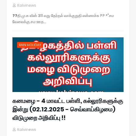
Kalvinews
❓❓தி.மு.க வின் 311 வது தேர்தல் வாக்குறுதி என்னாச்சு ?? *"சம
வேலைக்கு சம ஊத…
RAIN HOLIDAY
கனமழை - 4 மாவட்ட பள்ளி, கல்லூரிகளுக்கு
இன்று (02.12.2025 - செவ்வாய்கிழமை)
விடுமுறை அறிவிப்பு !!
Kalvinews