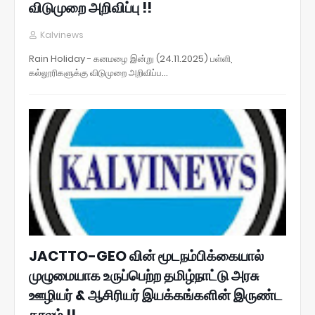
விடுமுறை அறிவிப்பு !!
Kalvinews
Rain Holiday - கனமழை இன்று (24.11.2025) பள்ளி,
கல்லூரிகளுக்கு விடுமுறை அறிவிப்ப…
JACTTO-GEO வின் மூடநம்பிக்கையால்
முழுமையாக உருப்பெற்ற தமிழ்நாட்டு அரசு
ஊழியர் & ஆசிரியர் இயக்கங்களின் இருண்ட
காலம் !!