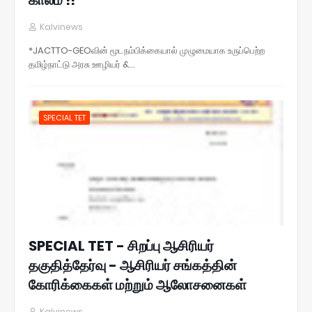
Kalvinews
*JACTTO-GEOவின் மூடநம்பிக்கையால் முழுமையாக உருப்பெற்ற
தமிழ்நாட்டு அரசு ஊழியர் &…
SPECIAL TET
SPECIAL TET - சிறப்பு ஆசிரியர்
தகுதித்தேர்வு - ஆசிரியர் சங்கத்தின்
கோரிக்கைகள் மற்றும் ஆலோசனைகள்
Kalvinews