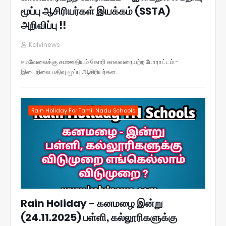
மூப்பு ஆசிரியர்கள் இயக்கம் (SSTA)
அறிவிப்பு !!
Kalvinews
சமவேலைக்கு சமஊதியம் கோரி காலவரையற்ற போராட்டம் -
இடைநிலை பதிவு மூப்பு ஆசிரியர்கள…
Rain Holiday For Tamil Nadu Schools
Rain Holiday - கனமழை இன்று
(24.11.2025) பள்ளி, கல்லூரிகளுக்கு