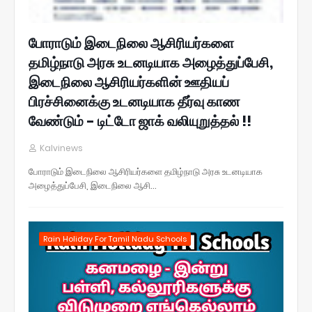
போராடும் இடைநிலை ஆசிரியர்களை
தமிழ்நாடு அரசு உடனடியாக அழைத்துப்பேசி,
இடைநிலை ஆசிரியர்களின் ஊதியப்
பிரச்சினைக்கு உடனடியாக தீர்வு காண
வேண்டும் - டிட்டோ ஜாக் வலியுறுத்தல் !!
Kalvinews
போராடும் இடைநிலை ஆசிரியர்களை தமிழ்நாடு அரசு உடனடியாக
அழைத்துப்பேசி, இடைநிலை ஆசி…
Rain Holiday For Tamil Nadu Schools