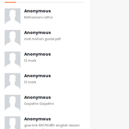
Anonymous
Rathamani ratha
Anonymous
mat mohan guide pdf
Anonymous
12 mark
Anonymous
12 mark
Anonymous
Gayathri Gayathri
Anonymous
give link 6th7th8th english lesson