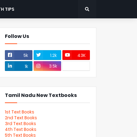
H TIPS
Follow Us
5k
1.2k
43K
3.5k
1k
Tamil Nadu New Textbooks
1st Text Books
2nd Text Books
3rd Text Books
4th Text Books
5th Text Books