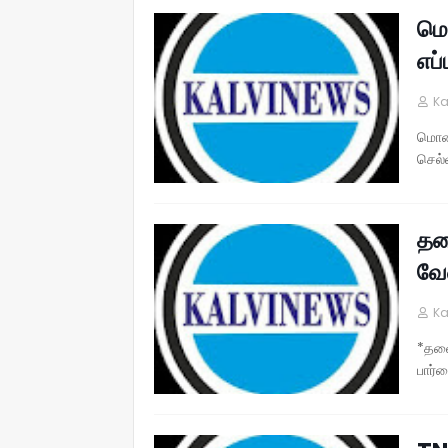
மொ
எப
Ka
மொபை
செல்
தலை
வே
Ka
*தலை
பார்