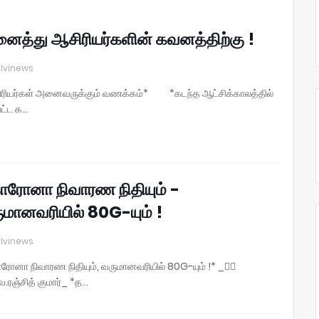
ைத்து ஆசிரியர்களின் கவனத்திற்கு !
lvinews
ரியர்கள் அனைவருக்கும் வணக்கம்* *கடந்த ஆட்சிக்காலத்தில்
பட்ட க…
ரோனா நிவாரண நிதியும் -
ுமானவரியில் 80G-யும் !
lvinews
ோனா நிவாரண நிதியும், வருமானவரியில் 80G-யும் !* _✍🏼
.ரஞ்சித் குமார்_ *த…