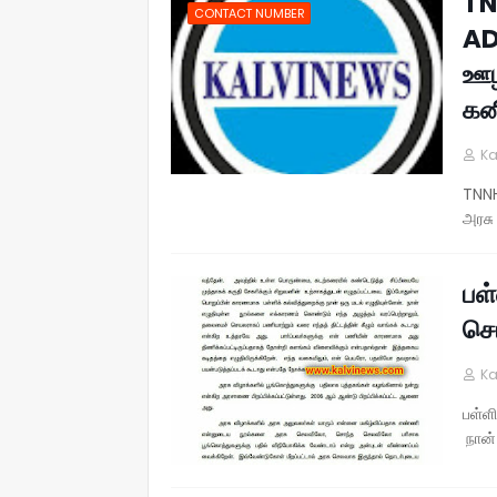
TN
CONTACT NUMBER
AD
ஊழி
கன
Ka
TNNH
அரசு
பள
செ
Ka
பள்ள
நான்