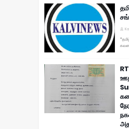
தமி
சங
Ka
*தமி
கவனத
RT
ஊத
Su
கண
நே
நக
அத