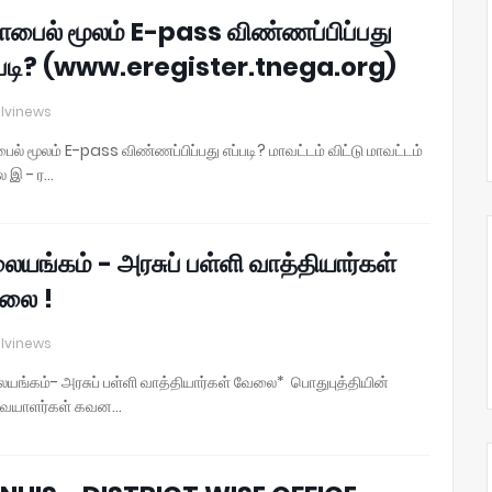
பைல் மூலம் E-pass விண்ணப்பிப்பது
்படி? (www.eregister.tnega.org)
lvinews
ல் மூலம் E-pass விண்ணப்பிப்பது எப்படி? மாவட்டம் விட்டு மாவட்டம்
ல இ - ர…
யங்கம் - அரசுப் பள்ளி வாத்தியார்கள்
லை !
lvinews
யங்கம்- அரசுப் பள்ளி வாத்தியார்கள் வேலை* பொதுபுத்தியின்
வையாளர்கள் கவன…