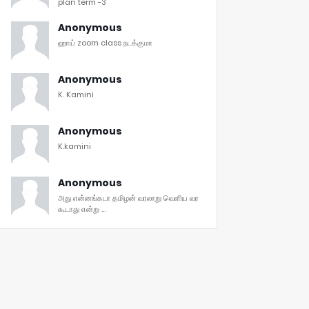
plan term -3
Anonymous
ஹாய் zoom class நடக்குமா
Anonymous
K. Kamini
Anonymous
K.kamini
Anonymous
அது என்னங்கடா தமிழன் வரலாறு வெளிய வர
கூடாது என்று ...