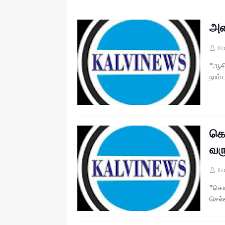
அன
Ka
*ஆசி
நாம் 
கொ
வர
Ka
*கொர
செல்வ