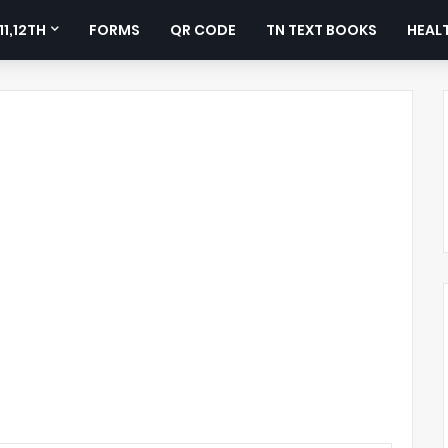
11,12TH
FORMS
QR CODE
TN TEXT BOOKS
HEALT