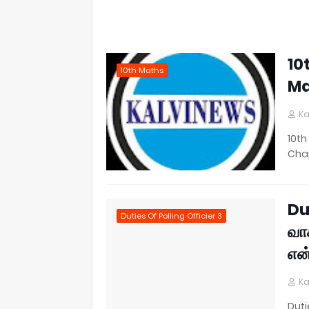
10
10th Maths
Ma
Ka
10th
Cha
Du
Duties Of Polling Officier 3
வா
என
Ka
Duti