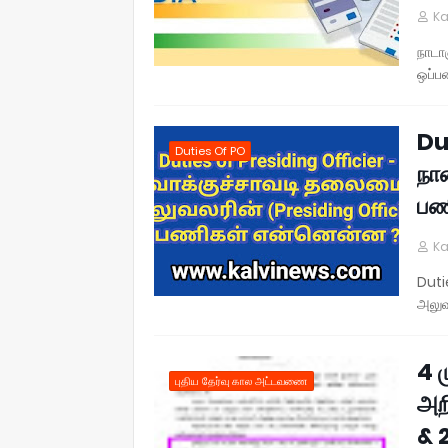
Ka
நாடா
ஒப்ப
Du
Duties Of PO
நா
பண
Ka
Duti
அலுவ
4 
புதிய தேர்வு கால அட்டவணை
அற
& 