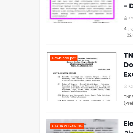
- 
Ka
4 மு
- 22
TN
Download pdf
Do
Ex
Ka
TNPS
(Pre
El
ELECTION TRAINING
அல