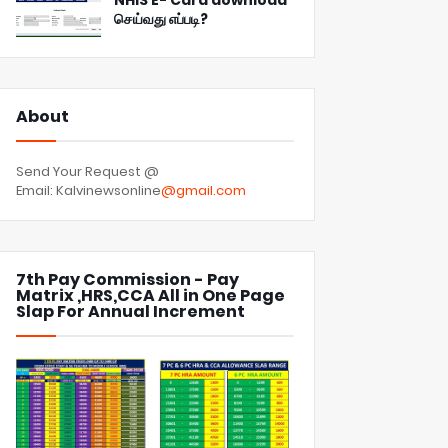
NHIS E- Card download
செய்வது எப்படி?
About
Send Your Request @
Email: Kalvinewsonline
@gmail.com
7th Pay Commission - Pay
Matrix ,HRS,CCA All in One Page
Slap For Annual Increment