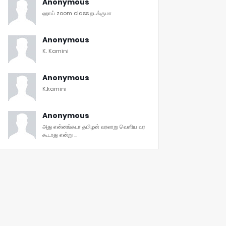
Anonymous
ஹாய் zoom class நடக்குமா
Anonymous
K. Kamini
Anonymous
K.kamini
Anonymous
அது என்னங்கடா தமிழன் வரலாறு வெளிய வர
கூடாது என்று ...