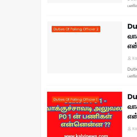
பணி
Du
Duties Of Polling Officier 2
வா
என
Ka
Duti
பணி
Du
Duties Of Polling Officier 1
வா
என
Ka