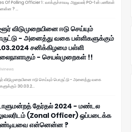
es Of Polling Officier 1 : வாக்குச்சாவடி அலுவலர் PO-1 ன் பணிகள்
ென்ன ? …
்ளூர் விடுமுறையினை ஈடு செய்யும்
ருட்டு - அனைத்து வகை பள்ளிகளுக்கும்
.03.2024 சனிக்கிழமை பள்ளி
லைநாளாகும் - செயல்முறைகள் !!
lvinews
ூர் விடுமுறையினை ஈடு செய்யும் பொருட்டு - அனைத்து வகை
ிகளுக்கும் 30.03.2…
டாளுமன்றத் தேர்தல் 2024 - மண்டல
ுவலரிடம் (Zonal Officer) ஒப்படைக்க
ண்டியவை என்னென்ன ?