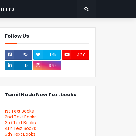
H TIPS
Follow Us
5k
1.2k
43K
3.5k
1k
Tamil Nadu New Textbooks
1st Text Books
2nd Text Books
3rd Text Books
4th Text Books
5th Text Books