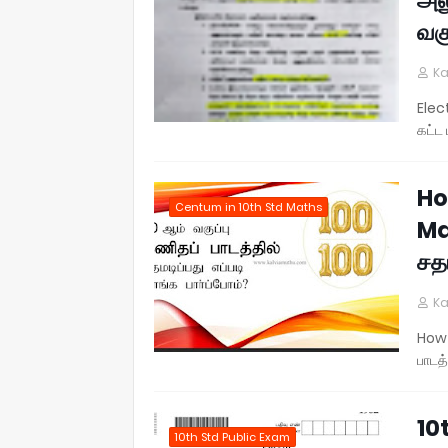
வகு
Ka
Elec
கட்ட 
Ho
Centum in 10th Std Maths
Mat
சதம
Ka
How 
பாடத்
10
10th Std Public Exam