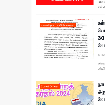
Duti
என்ன
உள
சனிக்கிழமை பள்ளி வேலைநாள்
பொ
30
வே
Ka
உள்ள
பள்ள
நா
Zonal Officer
அல
வே