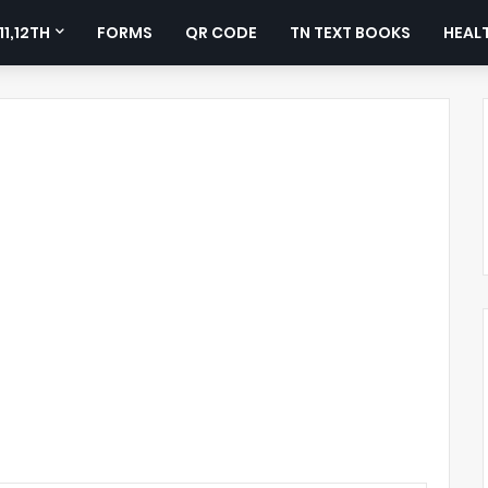
11,12TH
FORMS
QR CODE
TN TEXT BOOKS
HEALT