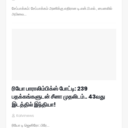
சேப்பாக்கம்: சேப்பாக்கம் அணிக்கு எதிரான டி.என்.பி.எல்., பைனலில்
அபினவ…
ரியோ பாராலிம்பிக்ஸ் போட்டி: 239
பதக்கங்களுடன் சீனா முதலிடம்.. 43வது
இடத்தில் இந்தியா!
Kalvinews
ரியோ டி ஜெனிரோ: பிரே…