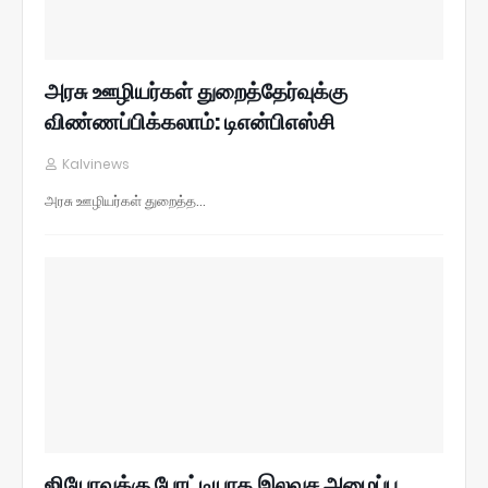
அரசு ஊழியர்கள் துறைத்தேர்வுக்கு
விண்ணப்பிக்கலாம்: டிஎன்பிஎஸ்சி
Kalvinews
அரசு ஊழியர்கள் துறைத்த…
ஜியோவுக்கு போட்டியாக இலவச அழைப்பு