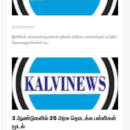
Kalvinews
இனிமேல் பல்கலைக்கழகங்கள் தங்கள் அதிகார எல்லைக்குள் மட்டுமே
தொலைதூரக்கல்வி படி…
3 ஆண்டுகளில் 35 அரசு தொடக்க பள்ளிகள்
மூடல்