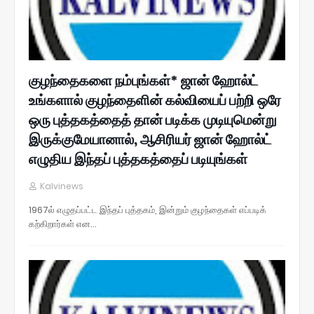
குழந்தைகளை நம்புங்கள்* ஜான் ஹோல்ட்
உங்களால் குழந்தைளின் கல்வியைப் பற்றி ஒரே
ஒரு புத்தகத்தைத் தான் படிக்க முடியுமென்று
இருக்குமேயானால், ஆசிரியர் ஜான் ஹோல்ட்
எழுதிய இந்தப் புத்தகத்தைப் படியுங்கள்
Kalvinews
1967ல் எழுதப்பட்ட இந்தப் புத்தகம், இன்றும் குழந்தைகள் எப்படிக்
கற்கிறார்கள் என…