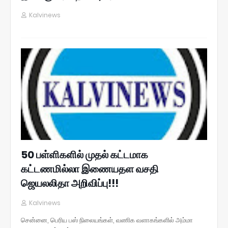
Kalvinews
50 பள்ளிகளில் முதல் கட்டமாக
கட்டணமில்லா இணையதள வசதி
ஜெயலலிதா அறிவிப்பு!!!
Kalvinews
சென்னை, பெரிய பஸ் நிலையங்கள், வணிக வளாகங்களில் அம்மா