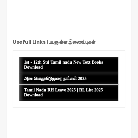
Usefull Links | பயனுள்ள இணைப்புகள்
S
h
1st - 12th Std Tamil nadu New Text Books
o
Download
w
i
அரசு பொதுவிடுமுறை நாட்கள் 2025
n
g
Tamil Nadu RH Leave 2025 | RL List 2025
p
Download
o
s
t
s
f
r
o