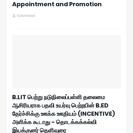
Appointment and Promotion
Kalvinews
B.LIT பெற்று நடுநிலைப்பள்ளி தலைமை
ஆசிரியராக பதவி உயர்வு பெற்றபின் B.ED
தேர்ச்சிக்கு ஊக்க ஊதியம் (INCENTIVE)
அளிக்க கூடாது - தொடக்கக்கல்வி
இயக்குனர் தெளிவுரை