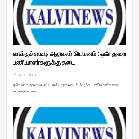
வாக்குச்சாவடி அலுவலர் நியமனம் : ஒரே துறை
பணியாளர்களுக்கு தடை
Kalvinews
ஒரே வாக்குச்சாவடியில், ஒரே துறையைச் சேர்ந்த பணியாளர்களை
வாக்குச்சாவடி…