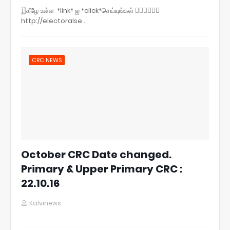
1⃣ கீழே உள்ள *link* ஐ *click*செய்யுங்கள் 👇🏼👇🏼👇🏼
http://electoralse…
CRC NEWS
October CRC Date changed.
Primary & Upper Primary CRC :
22.10.16
Kalvinews