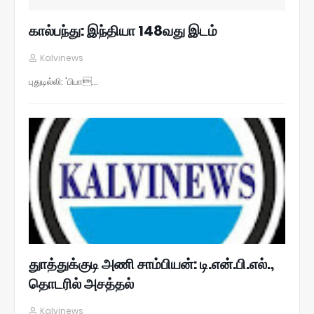
கால்பந்து: இந்தியா 148வது இடம்
Kalvinews
புதுடில்லி: 'பிபா…
துாத்துக்குடி அணி சாம்பியன்: டி.என்.பி.எல்.,
தொடரில் அசத்தல்
Kalvinews