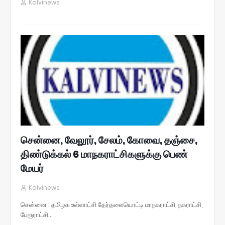
Kalvinews
சென்னை, வேலூர், சேலம், கோவை, தஞ்சை,
திண்டுக்கல் 6 மாநகராட்சிகளுக்கு பெண்
மேயர்
Kalvinews
சென்னை : தமிழக உள்ளாட்சி தேர்தலையொட்டி மாநகராட்சி, நகராட்சி,
பேரூராட்சி…