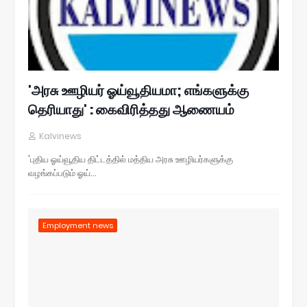
'அரசு ஊழியர் ஓய்வூதியமா; எங்களுக்கு
தெரியாது' : கைவிரித்தது ஆணையம்
Kalvinews
'புதிய ஓய்வூதிய திட்டத்தில் மத்திய அரசு ஊழியர்களுக்கு
வழங்கப்படும் ஓய்…
Employment news