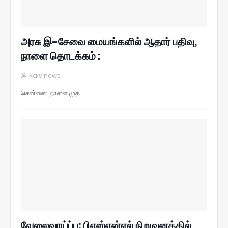
அரசு இ-சேவை மையங்களில் ஆதார் பதிவு,
நாளை தொடக்கம் :
Kalvinews
சென்னை: நாளை முத…
வேலைவாய்ப்பு: பிஎஸ்என்எல் நிறுவனத்தில்