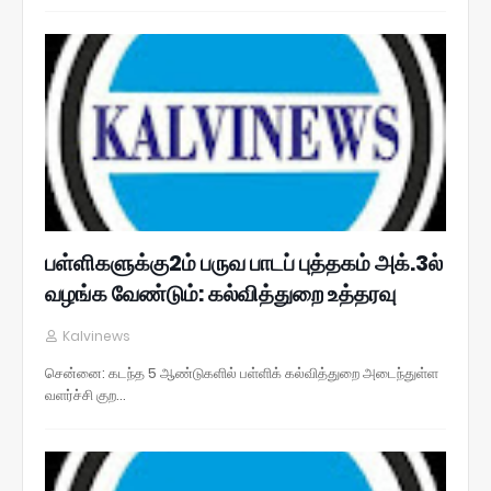
பள்ளிகளுக்கு2ம் பருவ பாடப் புத்தகம் அக்.3ல்
வழங்க வேண்டும்: கல்வித்துறை உத்தரவு
Kalvinews
சென்னை: கடந்த 5 ஆண்டுகளில் பள்ளிக் கல்வித்துறை அடைந்துள்ள
வளர்ச்சி குற…