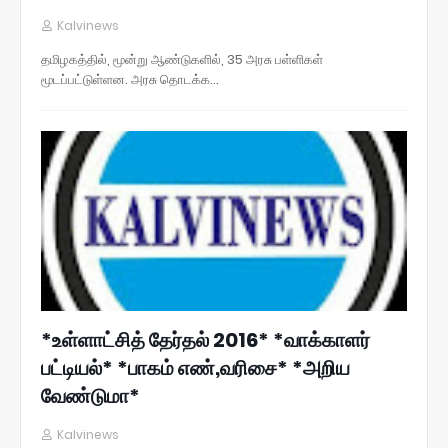
Kalvinews
தமிழகத்தில், மூன்று ஆண்டுகளில், 35 அரசு பள்ளிகள்
மூடப்பட்டுள்ளன. அரசு தொடக்க…
*உள்ளாட்சித் தேர்தல் 2016* *வாக்காளர்
பட்டியல்* *பாகம் எண்,வரிசை* *அறிய
வேண்டுமா*
Kalvinews