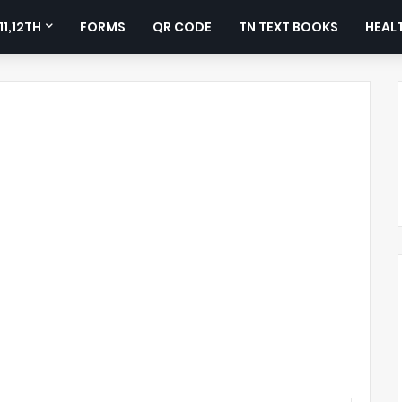
11,12TH
FORMS
QR CODE
TN TEXT BOOKS
HEALT