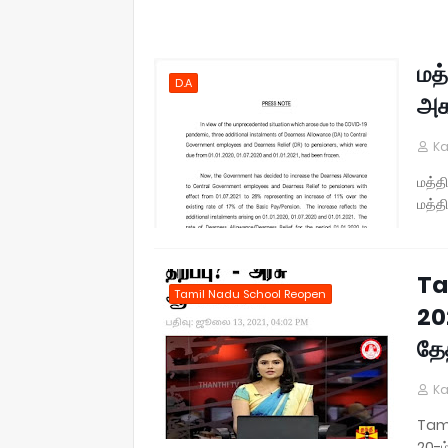
மத
D.A
அக
Ka
மத்த
மத்த
Ta
Tamil Nadu School Reopen
20
தேத
Ka
Tami
20-ம்