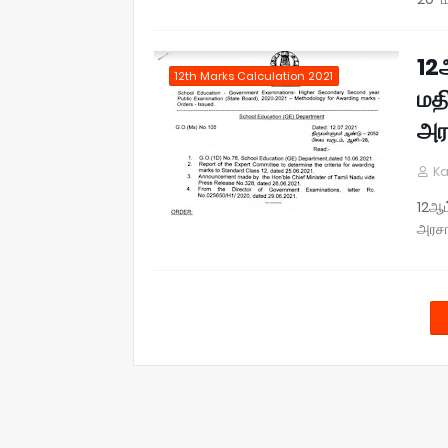
12
12th Marks Calculation 2021
மத
அர
Ka
12ஆம
அரச