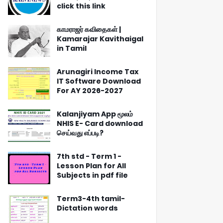
click this link
காமராஜர் கவிதைகள் |
Kamarajar Kavithaigal
in Tamil
Arunagiri Income Tax
IT Software Download
For AY 2026-2027
Kalanjiyam App மூலம்
NHIS E- Card download
செய்வது எப்படி?
7th std - Term 1 -
Lesson Plan for All
Subjects in pdf file
Term3-4th tamil-
Dictation words