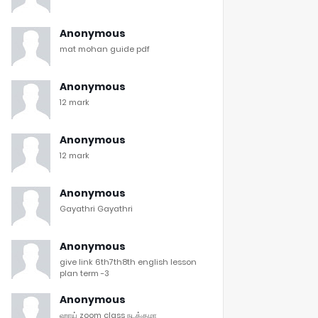
Anonymous
mat mohan guide pdf
Anonymous
12 mark
Anonymous
12 mark
Anonymous
Gayathri Gayathri
Anonymous
give link 6th7th8th english lesson
plan term -3
Anonymous
ஹாய் zoom class நடக்குமா