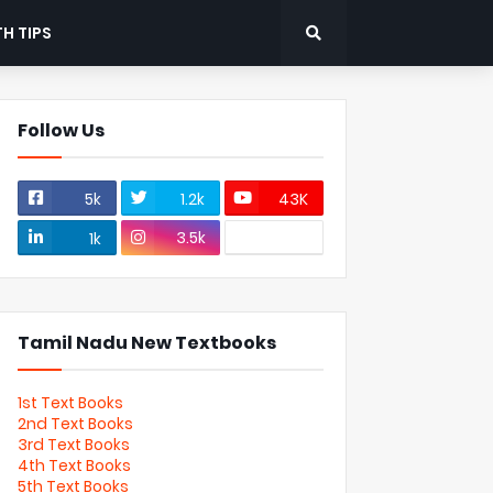
H TIPS
Follow Us
5k
1.2k
43K
3.5k
1k
Tamil Nadu New Textbooks
1st Text Books
2nd Text Books
3rd Text Books
4th Text Books
5th Text Books