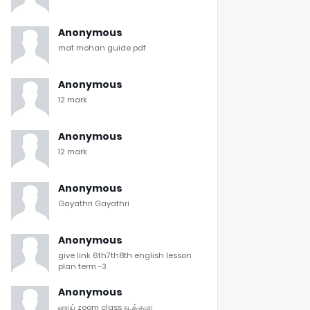
Anonymous
mat mohan guide pdf
Anonymous
12 mark
Anonymous
12 mark
Anonymous
Gayathri Gayathri
Anonymous
give link 6th7th8th english lesson
plan term -3
Anonymous
ஹாய் zoom class நடக்குமா