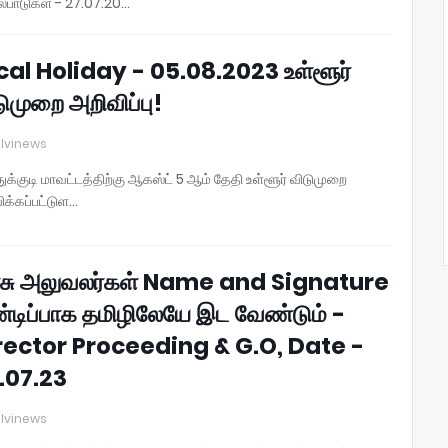
்பாடுகள் - 27.07.20…
cal Holiday - 05.08.2023 உள்ளூர்
ுமுறை அறிவிப்பு!
lvinews
ுக்குடி மாவட்டத்திற்கு ஆகஸ்ட் 5 ஆம் தேதி உள்ளூர் விடுமுறை
ிக்கப்பட்டுள…
சு அலுவலர்கள் Name and Signature
்டிப்பாக தமிழிலேயே இட வேண்டும் -
rector Proceeding & G.O, Date -
.07.23
lvinews