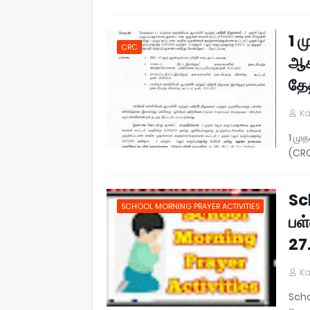
1 ம
CRC
ஆக
தே
Ka
1 மு
(CRC
Sc
SCHOOL MORNING PRAYER ACTIVITIES
பள
27
Ka
Scho