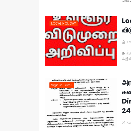
செயல
Lo
LOCAL HOLIDAY
விட
Ka
தூத்த
அறிவ
அர
Sign in Tamil
கண
Di
24
Ka