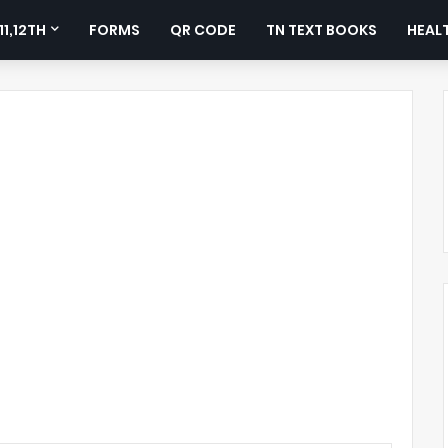
11,12TH
FORMS
QR CODE
TN TEXT BOOKS
HEALT