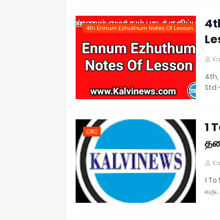
4t
4th Ennum Ezhuthum Notes Of Lesson
Le
Ka
4th,
Std 
1 
CRC
தல
Ka
1 To
வருட