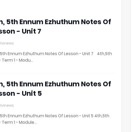
3
h, 5th Ennum Ezhuthum Notes Of
sson - Unit 7
lvinews
 5th Ennum Ezhuthum Notes Of Lesson - Unit 7 4th,5th
- Term 1 - Modu…
h, 5th Ennum Ezhuthum Notes Of
sson - Unit 5
lvinews
 5th Ennum Ezhuthum Notes Of Lesson - Unit 5 4th,5th
- Term 1 - Module…