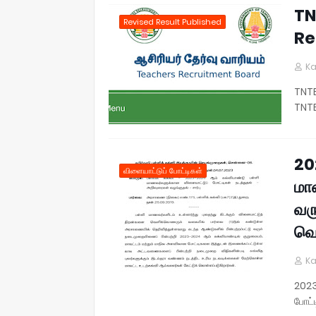
TN
Revised Result Published
Re
Ka
TNTE
TNTE
20
விளையாட்டுப் போட்டிகள்
மா
வர
வெ
Ka
2023
போட்