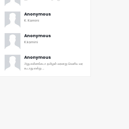
Anonymous
K. Kamini
Anonymous
K.kamini
Anonymous
அது என்னங்கடா தமிழன் வரலாறு வெளிய வர
கூடாது என்று ...