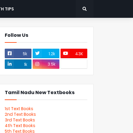
H TIPS
Follow Us
5k
1.2k
43K
3.5k
1k
Tamil Nadu New Textbooks
1st Text Books
2nd Text Books
3rd Text Books
4th Text Books
5th Text Books