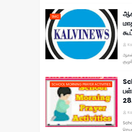
ஆக
SMC
மாத
கூ
Ka
ஆகஸ்
குழுக
Sc
SCHOOL MORNING PRAYER ACTIVITIES
பள
28
Ka
Scho
செயல