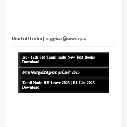
Usefull Links | பயனுள்ள இணைப்புகள்
S
h
1st - 12th Std Tamil nadu New Text Books
o
Download
w
i
அரசு பொதுவிடுமுறை நாட்கள் 2025
n
g
Tamil Nadu RH Leave 2025 | RL List 2025
p
Download
o
s
t
s
f
r
o