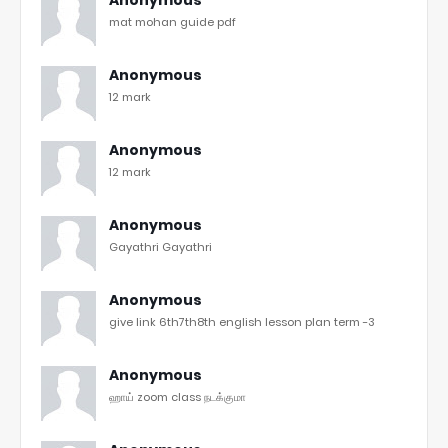
mat mohan guide pdf
Anonymous
12 mark
Anonymous
12 mark
Anonymous
Gayathri Gayathri
Anonymous
give link 6th7th8th english lesson plan term -3
Anonymous
ஹாய் zoom class நடக்குமா