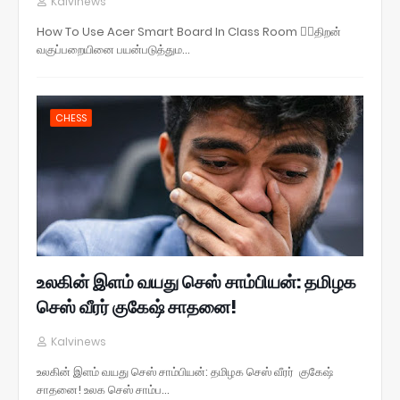
Kalvinews
How To Use Acer Smart Board In Class Room 💁‍♂️திறன்
வகுப்பறையினை பயன்படுத்தும…
CHESS
உலகின் இளம் வயது செஸ் சாம்பியன்: தமிழக
செஸ் வீரர் குகேஷ் சாதனை!
Kalvinews
உலகின் இளம் வயது செஸ் சாம்பியன்: தமிழக செஸ் வீரர் குகேஷ்
சாதனை! உலக செஸ் சாம்ப…