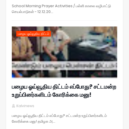
School Morning Prayer Activities / பள்ளி காலை வழிபாட்டு
செயல்பாடுகள் - 12.12.20…
பழைய ஓய்வூதிய திட்டம்
பழைய ஓய்வூதிய திட்டம் எப்போது? சட்டமன்ற
உறுப்பினர்களிடம் கோரிக்கை மனு!
Kalvinews
பழைய ஓய்வூதிய திட்டம் எப்போது? சட்டமன்ற உறுப்பினர்களிடம்
கோரிக்கை மனு! தமிழக அ…