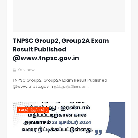
TNPSC Group2, Group2A Exam
Result Published
@www.tnpsc.gov.in
Kalvinews
TNPSC Group2, Group2A Exam Result Published
@www.tnpsc.gov.in தமிழ்நாடு அரசு பண…
FA(A) மற்றும் FA(B)