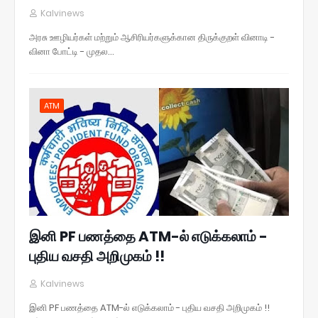
Kalvinews
அரசு ஊழியர்கள் மற்றும் ஆசிரியர்களுக்கான திருக்குறள் வினாடி -
வினா போட்டி - முதல…
ATM
இனி PF பணத்தை ATM-ல் எடுக்கலாம் -
புதிய வசதி அறிமுகம் !!
Kalvinews
இனி PF பணத்தை ATM-ல் எடுக்கலாம் - புதிய வசதி அறிமுகம் !!