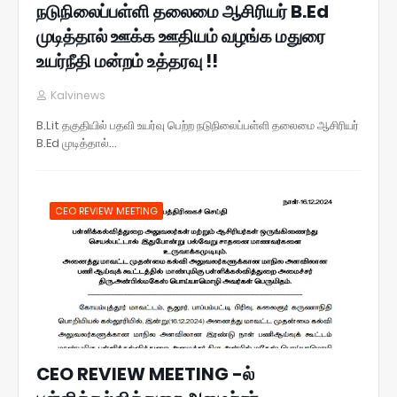
நடுநிலைப்பள்ளி தலைமை ஆசிரியர் B.Ed
முடித்தால் ஊக்க ஊதியம் வழங்க மதுரை
உயர்நீதி மன்றம் உத்தரவு !!
Kalvinews
B.Lit தகுதியில் பதவி உயர்வு பெற்ற நடுநிலைப்பள்ளி தலைமை ஆசிரியர்
B.Ed முடித்தால்…
CEO REVIEW MEETING
CEO REVIEW MEETING -ல்