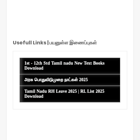
Usefull Links | பயனுள்ள இணைப்புகள்
S
h
1st - 12th Std Tamil nadu New Text Books
o
Download
w
i
அரசு பொதுவிடுமுறை நாட்கள் 2025
n
g
Tamil Nadu RH Leave 2025 | RL List 2025
p
Download
o
s
t
s
f
r
o