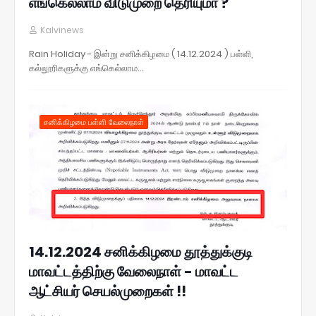
எங்கெல்லாம் விடுமுறை தெரியுமா ?
Kalvinews
Rain Holiday - இன்று சனிக்கிழமை ( 14.12.2024 ) பள்ளி,
கல்லூரிகளுக்கு எங்கெல்லாம…
சனிக்கிழமை பள்ளி வேலைநாள்
14.12.2024 சனிக்கிழமை தூத்துக்குடி
மாவட்டத்திற்கு வேலைநாள் - மாவட்ட
ஆட்சியர் செயல்முறைகள் !!