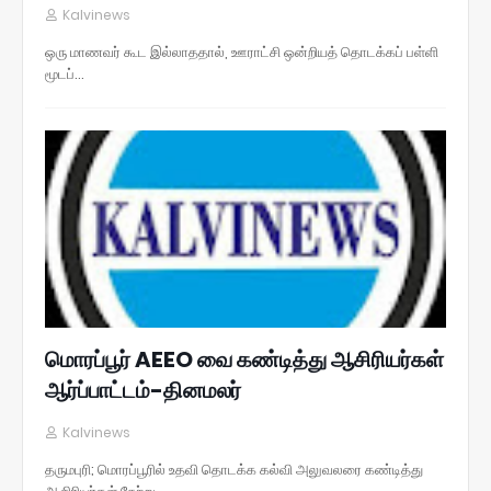
Kalvinews
ஒரு மாணவர் கூட இல்லாததால், ஊராட்சி ஒன்றியத் தொடக்கப் பள்ளி
மூடப்…
மொரப்பூர் AEEO வை கண்டித்து ஆசிரியர்கள்
ஆர்ப்பாட்டம்-தினமலர்
Kalvinews
தருமபுரி; மொரப்பூரில் உதவி தொடக்க கல்வி அலுவலரை கண்டித்து