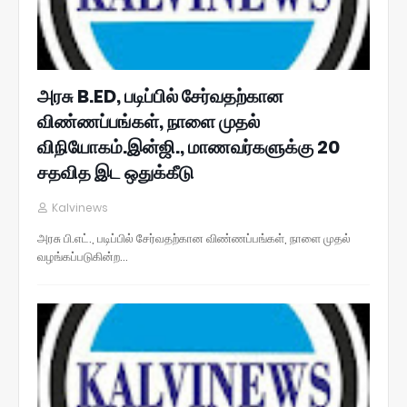
அரசு B.ED, படிப்பில் சேர்வதற்கான
விண்ணப்பங்கள், நாளை முதல்
விநியோகம்.இன்ஜி., மாணவர்களுக்கு 20
சதவித இட ஒதுக்கீடு
Kalvinews
அரசு பி.எட்., படிப்பில் சேர்வதற்கான விண்ணப்பங்கள், நாளை முதல்
வழங்கப்படுகின்ற…