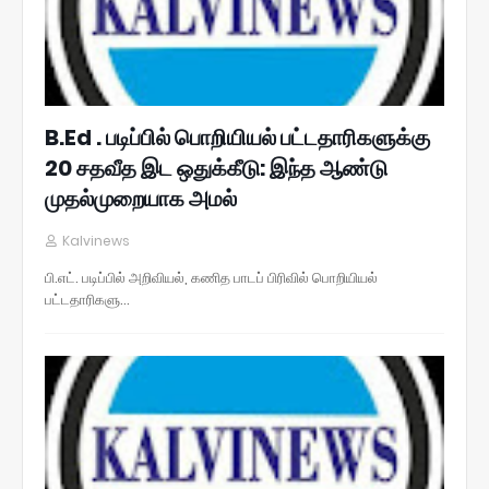
B.Ed . படிப்பில் பொறியியல் பட்டதாரிகளுக்கு
20 சதவீத இட ஒதுக்கீடு: இந்த ஆண்டு
முதல்முறையாக அமல்
Kalvinews
பி.எட். படிப்பில் அறிவியல், கணித பாடப் பிரிவில் பொறியியல்
பட்டதாரிகளு…