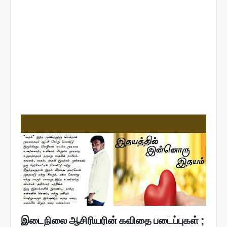
m
J
u
l
y
,
2
0
1
6
இடைநிலை ஆசிரியரின் கவிதை படைப்புகள் ;