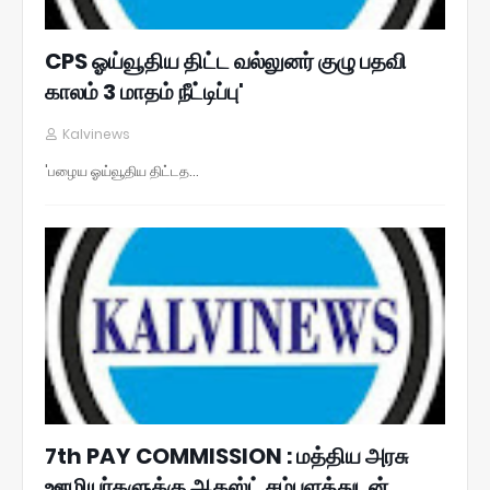
CPS ஓய்வூதிய திட்ட வல்லுனர் குழு பதவி
காலம் 3 மாதம் நீட்டிப்பு'
Kalvinews
'பழைய ஓய்வூதிய திட்டத…
7th PAY COMMISSION : மத்திய அரசு
ஊழியர்களுக்கு ஆகஸ்ட் சம்பளத்துடன்