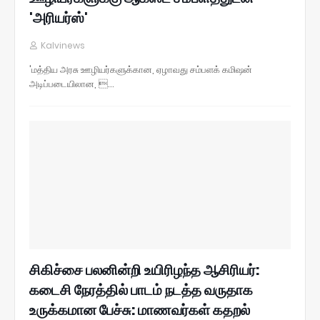
'அரியர்ஸ்'
Kalvinews
'மத்திய அரசு ஊழியர்களுக்கான, ஏழாவது சம்பளக் கமிஷன்
அடிப்படையிலான, …
சிகிச்சை பலனின்றி உயிரிழந்த ஆசிரியர்:
கடைசி நேரத்தில் பாடம் நடத்த வருதாக
உருக்கமான பேச்சு: மாணவர்கள் கதறல்