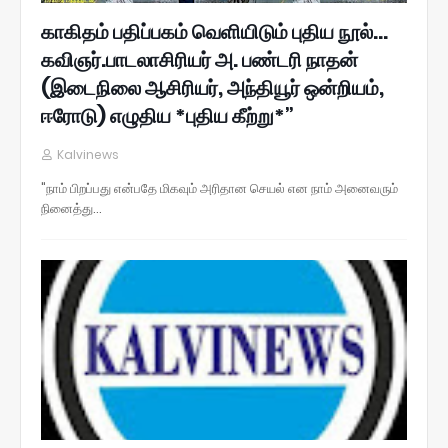
காகிதம் பதிப்பகம் வெளியிடும் புதிய நூல்...
கவிஞர்.பாடலாசிரியர் அ. பண்டரி நாதன்
(இடைநிலை ஆசிரியர், அந்தியூர் ஒன்றியம்,
ஈரோடு) எழுதிய *புதிய கீற்று*”
Kalvinews
"நாம் பிறப்பது என்பதே மிகவும் அரிதான செயல் என நாம் அனைவரும்
நினைத்து…