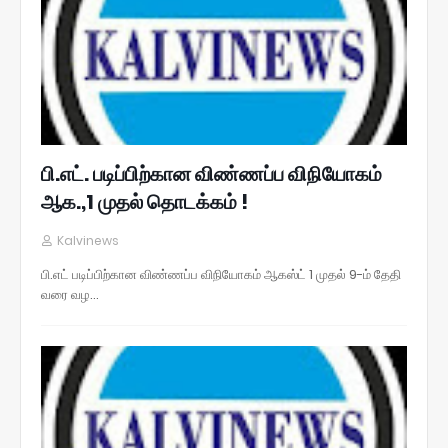
பி.எட். படிப்பிற்கான விண்ணப்ப விநியோகம்
ஆக.,1 முதல் தொடக்கம் !
Kalvinews
பி.எட் படிப்பிற்கான விண்ணப்ப விநியோகம் ஆகஸ்ட் 1 முதல் 9-ம் தேதி
வரை வழ…