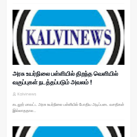
அரசு உயர்நிலை பள்ளியில் திறந்த வெளியில்
வகுப்புகள் நடத்தப்படும் அவலம் !
Kalvinews
கடலூர் மாவட்ட அரசு உயர்நிலை பள்ளியில் போதிய அடிப்படை வசதிகள்
இல்லாததால…