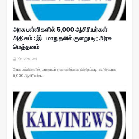
அரசு பள்ளிகளில் 5,000 ஆசிரியர்கள்
அதிகம் : இட மாறுதலில் குளறுபடி; அரசு
மெத்தனம்
Kalvinews
அரசு பள்ளிகளில், மாணவர் எண்ணிக்கை விகிதப்படி, கூடுதலாக,
5,000 ஆசிரியர்க…