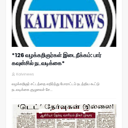
*126 வழக்கறிஞர்கள் இடைநீக்கம்: பார்
கவுன்சில் நடவடிக்கை*
Kalvinews
வழக்கறிஞர் சட்டத்தை எதிர்த்து போராட்டம் நடத்திய கூட்டு
நடவடிக்கை குழுவைச் சே…