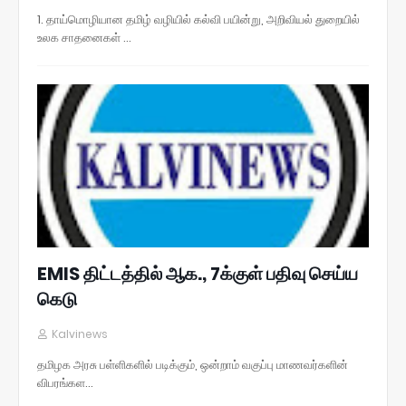
1. தாய்மொழியான தமிழ் வழியில் கல்வி பயின்று, அறிவியல் துறையில்
உலக சாதனைகள் …
EMIS திட்டத்தில் ஆக., 7க்குள் பதிவு செய்ய
கெடு
Kalvinews
தமிழக அரசு பள்ளிகளில் படிக்கும், ஒன்றாம் வகுப்பு மாணவர்களின்
விபரங்கள…