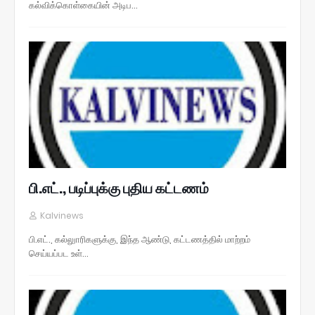
கல்விக்கொள்கையின் அடிப…
பி.எட்., படிப்புக்கு புதிய கட்டணம்
Kalvinews
பி.எட்., கல்லுாரிகளுக்கு, இந்த ஆண்டு, கட்டணத்தில் மாற்றம்
செய்யப்பட உள்…