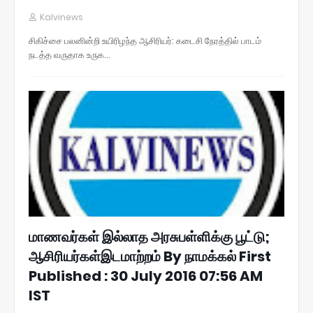
Kalvinews
சிகிச்சை பலனின்றி உயிரிழந்த ஆசிரியர்: கடைசி நேரத்தில் பாடம்
நடத்த வருதாக உருக…
மாணவர்கள் இல்லாத அரசுபள்ளிக்கு பூட்டு;
ஆசிரியர்கள்இடமாற்றம் By நாமக்கல் First
Published : 30 July 2016 07:56 AM
IST