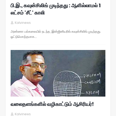
பி.இ., கவுன்சிலிங் முடிந்தது : ஆளில்லாமல் 1
லட்சம் 'சீட்' காலி
Kalvinews
அண்ணா பல்கலையில் நடந்த, இன்ஜினியரிங் கவுன்சிலிங் முடிந்தது.
ஒட்டுமொத்தமாக…
வலைதளங்களில் வழிகாட்டும் ஆசிரியர்!
Kalvinews