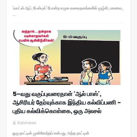
'வாட்ஸ் ஆப், பேஸ்புக்' போன்ற சமூக வலைதளங்களில் மூழ்கி, மாணவ,
…
5–வது வகுப்புவரைதான் ‘ஆல் பாஸ்’,
ஆசிரியர் தேர்வுக்காக இந்திய கல்விப்பணி -
புதிய கல்விக்கொள்கை, ஒரு அலசல்
Kalvinews
ஒரு நாட்டின் முன்னேற்றம் என்பது, அந்த நாட்டின்