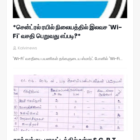
*சென்ட்ரல் ரயில் நிலையத்தில் இலவச 'Wi-
Fi' வசதி பெறுவது எப்படி?*
Kalvinews
'Wi-Fi' வசதியை பயணிகள் தங்களுடைய ஸ்மார்ட் போனில் 'Wi-Fi…
தூத்துக்குடி மாவட்டத்தில் உள்ள S.G, B.T,