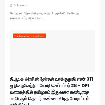
Kalvinews
மிலாது நபி: அரசு விடுமுறை மாற்றம்! புதுச்சேரியில் மிலாது
நபியையொட்டி அரசு விடும…
‘சம வேலைக்கு சம ஊதியம்”
தி.மு.க அரசின் தேர்தல் வாக்குறுதி எண் 311
ஐ நிறைவேற்றிட கோரி செப்டம்பர் 28 - DPI
வளாகத்தில் தமிழகம் இதுவரை கண்டிராத
மாபெரும் தொடர் உண்ணாவிரத போராட்டம்