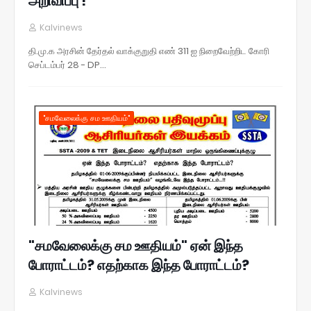
அறிவிப்பு !
Kalvinews
தி.மு.க அரசின் தேர்தல் வாக்குறுதி எண் 311 ஐ நிறைவேற்றிட கோரி
செப்டம்பர் 28 - DP…
"சமவேலைக்கு சம ஊதியம்"
"சமவேலைக்கு சம ஊதியம்" ஏன் இந்த
போராட்டம்? எதற்காக இந்த போராட்டம்?
Kalvinews