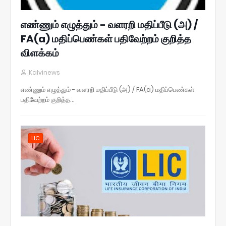
எண்ணும் எழுத்தும் - வளரறி மதிப்பீடு (அ) /
FA(a) மதிப்பெண்கள் பதிவேற்றம் குறித்த
விளக்கம்
Kalvinews
எண்ணும் எழுத்தும் - வளரறி மதிப்பீடு (அ) / FA(a) மதிப்பெண்கள்
பதிவேற்றம் குறித்த…
LIC