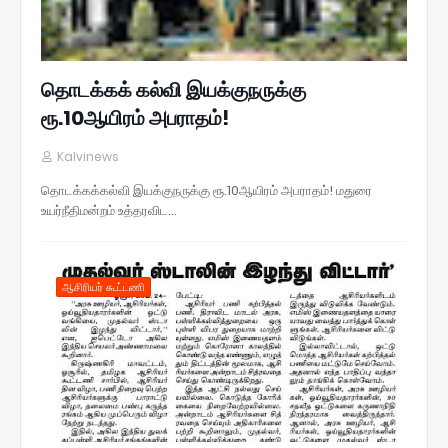
தொடக்கக் கல்வி இயக்குநருக்கு
ரூ.10ஆயிரம் அபராதம்!
Kalvinews
தொடக்கக்கல்வி இயக்குநருக்கு ரூ.10ஆயிரம் அபராதம்! மதுரை
உயர்நீதிமன்றம் உத்தரவிட…
ஆசிரியர் கூட்டணி