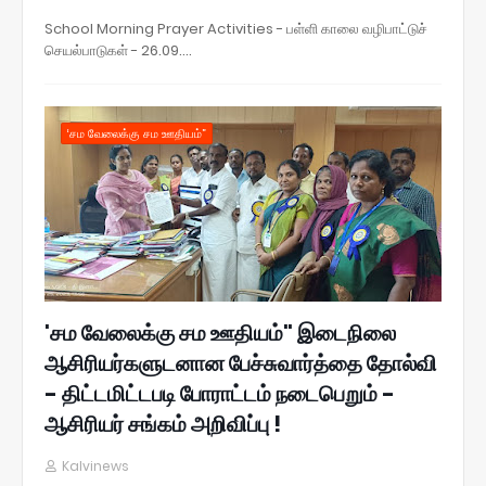
School Morning Prayer Activities - பள்ளி காலை வழிபாட்டுச்
செயல்பாடுகள் - 26.09.…
‘சம வேலைக்கு சம ஊதியம்”
'சம வேலைக்கு சம ஊதியம்" இடைநிலை
ஆசிரியர்களுடனான பேச்சுவார்த்தை தோல்வி
- திட்டமிட்டபடி போராட்டம் நடைபெறும் -
ஆசிரியர் சங்கம் அறிவிப்பு !
Kalvinews