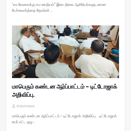
'சம வேலைக்கு சம ஊதியம்" இடைநிலை ஆசிரியர்களுடனான
பேச்சுவார்த்தை தோல்வி …
மாபெரும் கண்டன ஆர்ப்பாட்டம் - டிட்டோஜாக்
அறிவிப்பு.
Kalvinews
மாபெரும் கண்டன ஆர்ப்பாட்டம் - டிட்டோஜாக் அறிவிப்பு. டிட்டோஜாக்
உயர் மட்ட குழ…