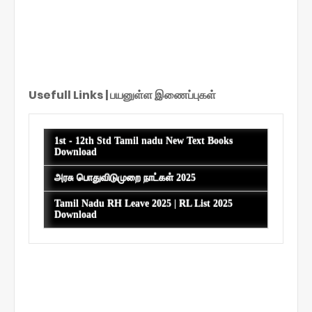
Usefull Links | பயனுள்ள இணைப்புகள்
S
h
1st - 12th Std Tamil nadu New Text Books
o
Download
w
i
அரசு பொதுவிடுமுறை நாட்கள் 2025
n
g
Tamil Nadu RH Leave 2025 | RL List 2025
p
Download
o
s
t
s
f
r
o