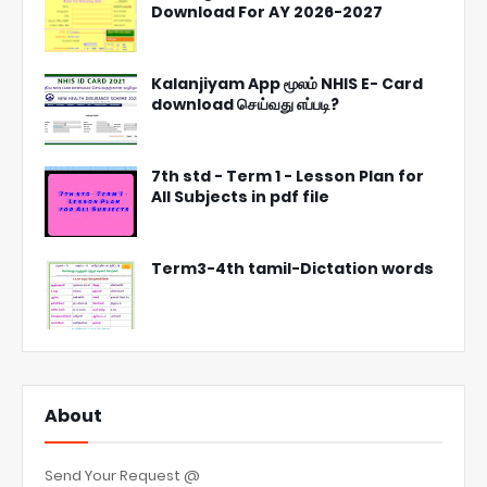
Download For AY 2026-2027
Kalanjiyam App மூலம் NHIS E- Card
download செய்வது எப்படி?
7th std - Term 1 - Lesson Plan for
All Subjects in pdf file
Term3-4th tamil-Dictation words
About
Send Your Request @