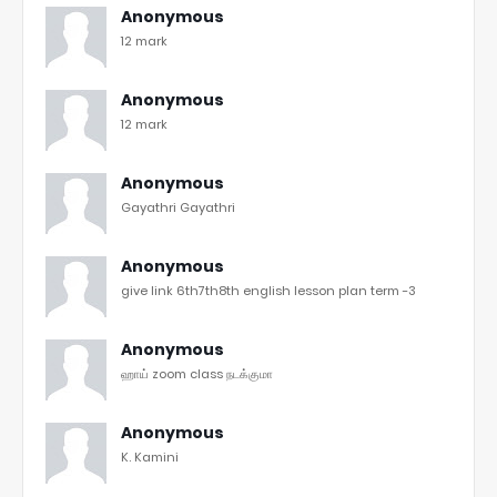
Anonymous
12 mark
Anonymous
12 mark
Anonymous
Gayathri Gayathri
Anonymous
give link 6th7th8th english lesson plan term -3
Anonymous
ஹாய் zoom class நடக்குமா
Anonymous
K. Kamini