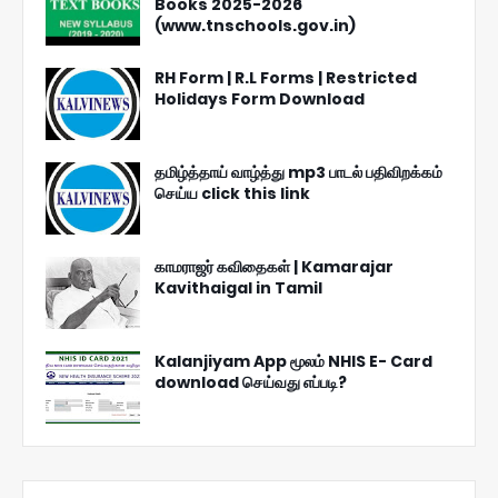
Books 2025-2026
(www.tnschools.gov.in)
RH Form | R.L Forms | Restricted
Holidays Form Download
தமிழ்த்தாய் வாழ்த்து mp3 பாடல் பதிவிறக்கம்
செய்ய click this link
காமராஜர் கவிதைகள் | Kamarajar
Kavithaigal in Tamil
Kalanjiyam App மூலம் NHIS E- Card
download செய்வது எப்படி?