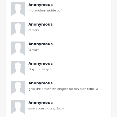
Anonymous
mat mohan guide pdf
Anonymous
12 mark
Anonymous
12 mark
Anonymous
Gayathri Gayathri
Anonymous
give link 6th7th8th english lesson plan term -3
Anonymous
ஹாய் zoom class நடக்குமா