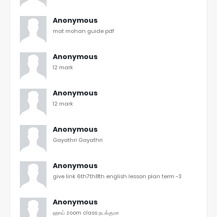
Anonymous
mat mohan guide pdf
Anonymous
12 mark
Anonymous
12 mark
Anonymous
Gayathri Gayathri
Anonymous
give link 6th7th8th english lesson plan term -3
Anonymous
ஹாய் zoom class நடக்குமா