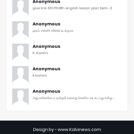
Anonymous
give link 6th7th8th english lesson plan term -3
Anonymous
ஹாய் zoom class நடக்குமா
Anonymous
K. Kamini
Anonymous
K.kamini
Anonymous
அது என்னங்கடா தமிழன் வரலாறு வெளிய வர கூடாது என்று ...
Design by -
www.Kalvinews.com