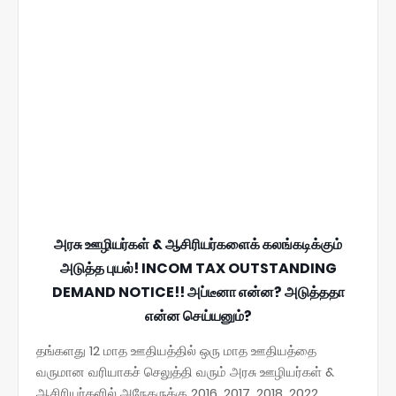
அரசு ஊழியர்கள் & ஆசிரியர்களைக் கலங்கடிக்கும்
அடுத்த புயல்! INCOM TAX OUTSTANDING
DEMAND NOTICE!! அப்டீனா என்ன? அடுத்ததா
என்ன செய்யனும்?
தங்களது 12 மாத ஊதியத்தில் ஒரு மாத ஊதியத்தை
வருமான வரியாகச் செலுத்தி வரும் அரசு ஊழியர்கள் &
ஆசிரியர்களில் அநேகருக்கு 2016, 2017, 2018, 2022