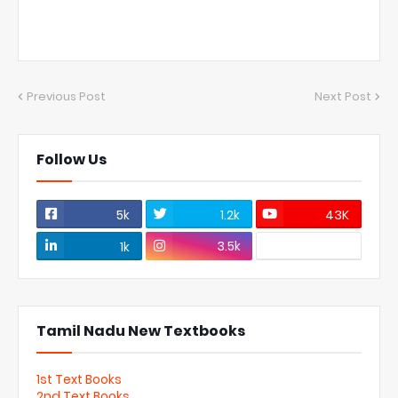
Previous Post
Next Post
Follow Us
5k
1.2k
43K
3.5k
1k
Tamil Nadu New Textbooks
1st Text Books
2nd Text Books