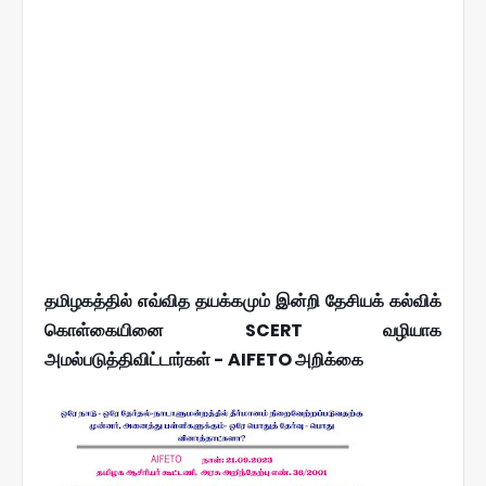
தமிழகத்தில் எவ்வித தயக்கமும் இன்றி தேசியக் கல்விக்
கொள்கையினை SCERT வழியாக
அமல்படுத்திவிட்டார்கள் - AIFETO அறிக்கை