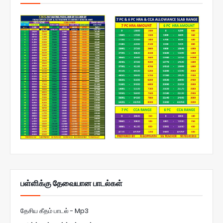
பள்ளிக்கு தேவையான பாடல்கள்
தேசிய கீதம் பாடல் - Mp3