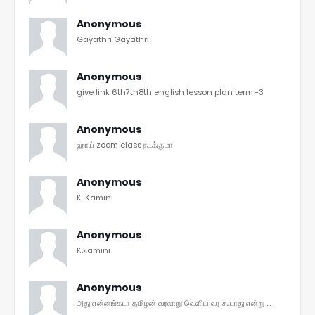
Anonymous
Gayathri Gayathri
Anonymous
give link 6th7th8th english lesson plan term -3
Anonymous
ஹாய் zoom class நடக்குமா
Anonymous
K. Kamini
Anonymous
K.kamini
Anonymous
அது என்னங்கடா தமிழன் வரலாறு வெளிய வர கூடாது என்று ...