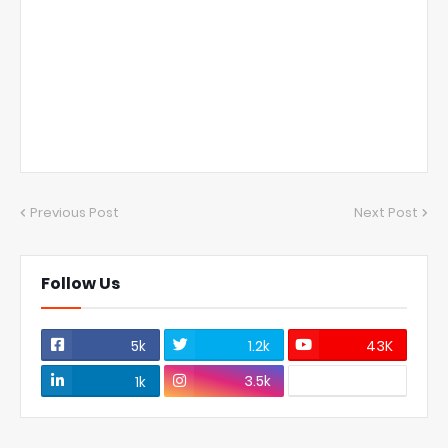
Previous Post
Next Post
Follow Us
5k
1.2k
43K
3.5k
1k