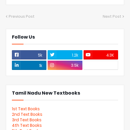
Previous Post
Next Post
Follow Us
5k
1.2k
43K
3.5k
1k
Tamil Nadu New Textbooks
1st Text Books
2nd Text Books
3rd Text Books
4th Text Books