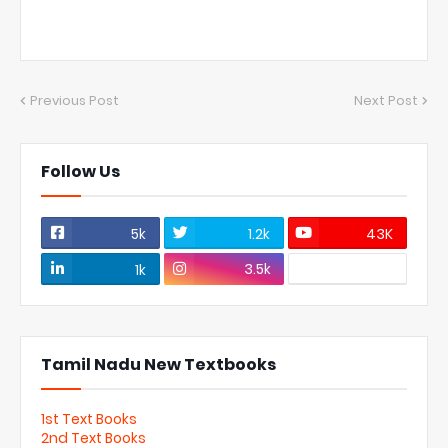
Previous Post
Next Post
Follow Us
5k
1.2k
43K
3.5k
1k
Tamil Nadu New Textbooks
1st Text Books
2nd Text Books