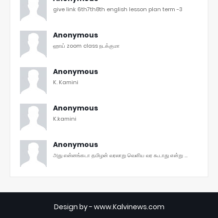
give link 6th7th8th english lesson plan term -3
Anonymous
ஹாய் zoom class நடக்குமா
Anonymous
K. Kamini
Anonymous
K.kamini
Anonymous
அது என்னங்கடா தமிழன் வரலாறு வெளிய வர கூடாது என்று ...
Design by -
www.Kalvinews.com