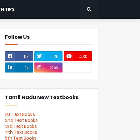
H TIPS
Follow Us
5k
1.2k
43K
3.5k
1k
Tamil Nadu New Textbooks
1st Text Books
2nd Text Books
3rd Text Books
4th Text Books
5th Text Books