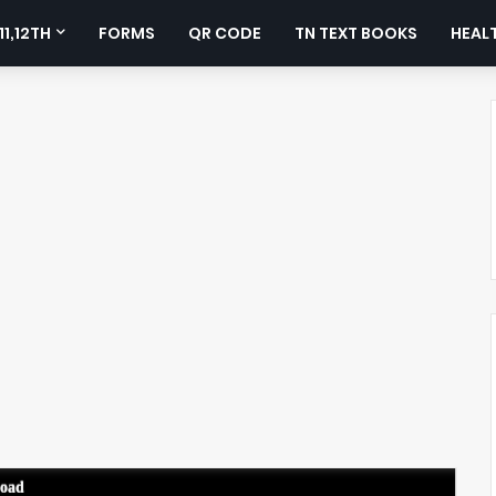
11,12TH
FORMS
QR CODE
TN TEXT BOOKS
HEALT
load