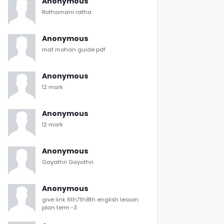
Anonymous
Rathamani ratha
Anonymous
mat mohan guide pdf
Anonymous
12 mark
Anonymous
12 mark
Anonymous
Gayathri Gayathri
Anonymous
give link 6th7th8th english lesson
plan term -3