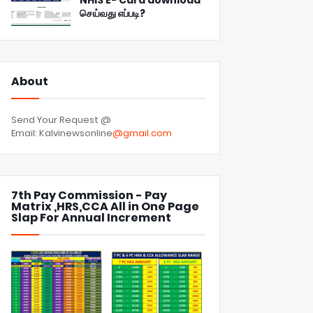
NHIS E- Card download
செய்வது எப்படி?
About
Send Your Request @
Email: Kalvinewsonline
@gmail.com
7th Pay Commission - Pay
Matrix ,HRS,CCA All in One Page
Slap For Annual Increment