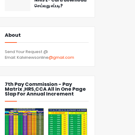
NHIS E- Card download
செய்வது எப்படி?
About
Send Your Request @
Email: Kalvinewsonline
@gmail.com
7th Pay Commission - Pay
Matrix ,HRS,CCA All in One Page
Slap For Annual Increment