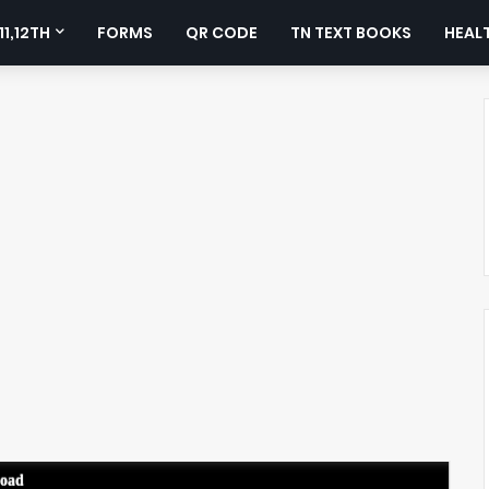
11,12TH
FORMS
QR CODE
TN TEXT BOOKS
HEALT
load