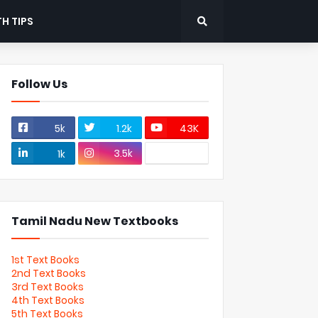
H TIPS
Follow Us
5k
1.2k
43K
3.5k
1k
Tamil Nadu New Textbooks
1st Text Books
2nd Text Books
3rd Text Books
4th Text Books
5th Text Books