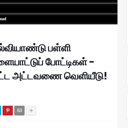
load
்வியாண்டு பள்ளி
ையாட்டுப் போட்டிகள் -
ிட்ட அட்டவணை வெளியீடு!