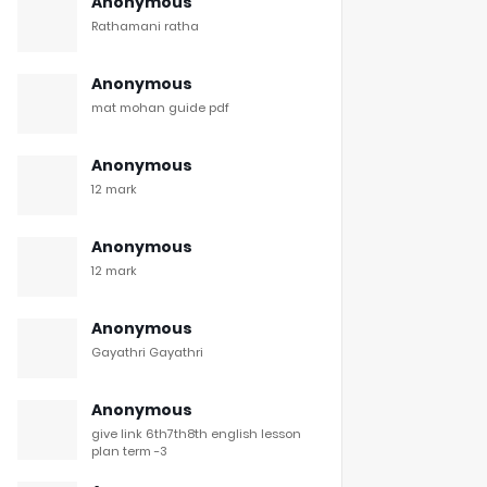
Anonymous
Rathamani ratha
Anonymous
mat mohan guide pdf
Anonymous
12 mark
Anonymous
12 mark
Anonymous
Gayathri Gayathri
Anonymous
give link 6th7th8th english lesson
plan term -3