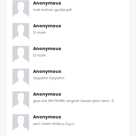
Anonymous
mat mohan guide pdf
Anonymous
12 mark
Anonymous
12 mark
Anonymous
Gayathri Gayathri
Anonymous
give link 6th7th8th english lesson plan term -3
Anonymous
ஹாய் zoom class நடக்குமா