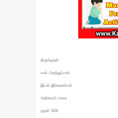
திருக்குறள் :
பால் :அறத்துப்பால்
இயல்: இல்லறவியல்
அதிகாரம்: ஈகை
குறள் :223