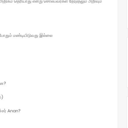
அதிகம் தெரியாது என்று சொல்பவர்கள் தேடுதலும் அறிவும்
ப்போதும் மண்டியிடுவது இல்லை
்ன?
்)
ச்சர் Anan?