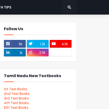
H TIPS
Follow Us
5k
1.2k
43K
3.5k
1k
Tamil Nadu New Textbooks
1st Text Books
2nd Text Books
3rd Text Books
4th Text Books
5th Text Books