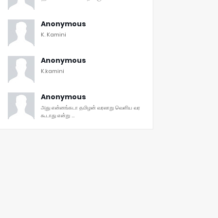
Anonymous
K. Kamini
Anonymous
K.kamini
Anonymous
அது என்னங்கடா தமிழன் வரலாறு வெளிய வர
கூடாது என்று ...