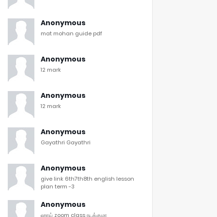
Anonymous
mat mohan guide pdf
Anonymous
12 mark
Anonymous
12 mark
Anonymous
Gayathri Gayathri
Anonymous
give link 6th7th8th english lesson
plan term -3
Anonymous
ஹாய் zoom class நடக்குமா