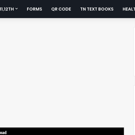
11,12TH
FORMS
QR CODE
TN TEXT BOOKS
HEALT
load