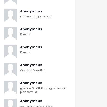
Anonymous
mat mohan guide pdf
Anonymous
12 mark
Anonymous
12 mark
Anonymous
Gayathri Gayathri
Anonymous
give link 6th7th8th english lesson
plan term -3
Anonymous
ஹாய் zoom class நடக்குமா