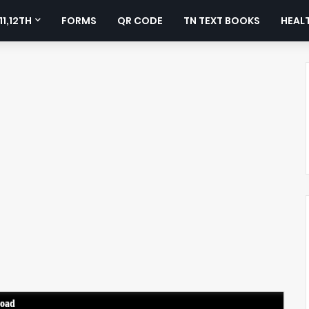
11,12TH
FORMS
QR CODE
TN TEXT BOOKS
HEALT
load