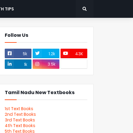
H TIPS
Follow Us
5k
1.2k
43K
3.5k
1k
Tamil Nadu New Textbooks
1st Text Books
2nd Text Books
3rd Text Books
4th Text Books
5th Text Books