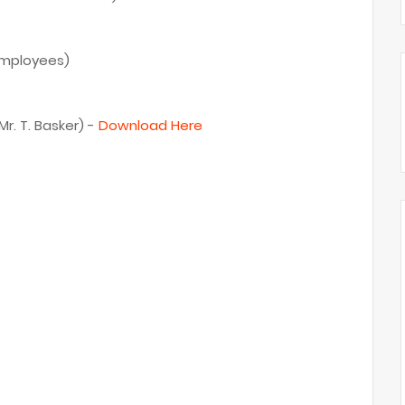
 employees)
r. T. Basker) -
Download Here