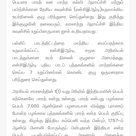
பெயரை பாரத் என மாற்ற கல்வி ஆராய்ச்சி மற்றும்
பயிற்சிக்கான தேசிய கவுன்சில் (என்சிஇஆர்டி)உருவாக்கிய
உயர்நிலைக் குழு பரிந்துரை செய்துள்ளது. இது குறித்து
இக்குழுவின் தலைவரும், வரலாற்று ஆராய்ச்சி இந்திய
கவுன்சில் உறுப்பினருமான ஐசக் கூறியதாவது :
பள்ளிப் பாடத்திட்டத்தை மாற்றிய மைப்பதற்காக
உருவாக்கப்பட்ட என்சிஇஆர்டி, சமூக அறிவியல்
பாடத்துக்கான உயர் நிலைக் குழுவை அமைத்தது.
என்சிஇஆர்டி புதிய பாடப் புத்தகங்களில் மாற்றங்களை
செய்ய 7 உறுப்பினர்கள் கொண்ட குழு ஒருமனதாக
பரிந்துரை செய்துள்ளது.
அரசியல் சாசனத்தின் 1(1) வது பிரிவில் இந்தியாவின் பெயர்
ஏற்கெனவே பாரத் என்று உள்ளது. பாரத் என்பது பழங்கால
பெயர். 7,000 ஆண்டுகள் பழமையான விஷ்ணு புராணம்
போன்ற பழங்கால புத்தகங்களில் பாரத் என்ற பெயர் குறிப்பு
உள்ளது. கிழக்கு இந்திய கம்பெனி வந்த பின்பும், 1757-ம்
ஆண்டு பிளாஸி போருக்குப் பின்புதான் இந்தியா என்ற
பெயர் பயன்படுத்தப்பட்டது. அதனால், அனைத்து