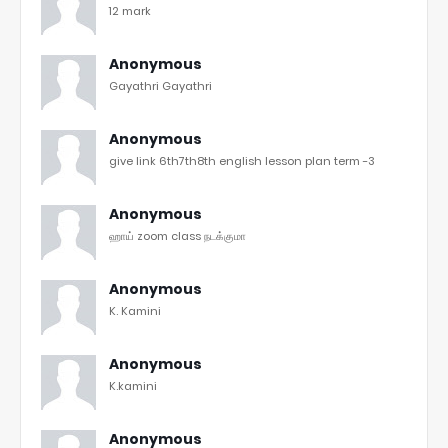
12 mark
Anonymous
Gayathri Gayathri
Anonymous
give link 6th7th8th english lesson plan term -3
Anonymous
ஹாய் zoom class நடக்குமா
Anonymous
K. Kamini
Anonymous
K.kamini
Anonymous