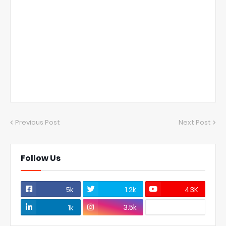
Previous Post
Next Post
Follow Us
5k
1.2k
43K
3.5k
1k