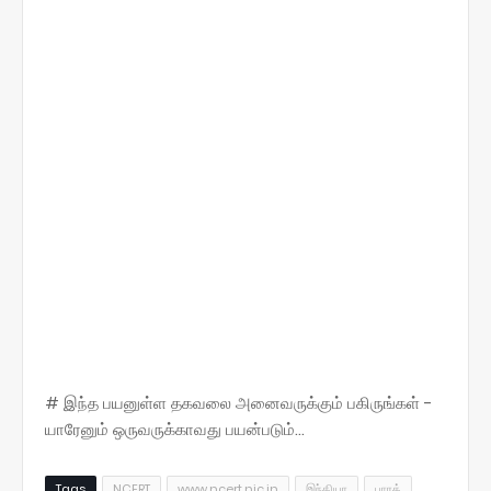
# இந்த பயனுள்ள தகவலை அனைவருக்கும் பகிருங்கள் -
யாரேனும் ஒருவருக்காவது பயன்படும்...
Tags
NCERT
www.ncert.nic.in
இந்தியா
பாரத்