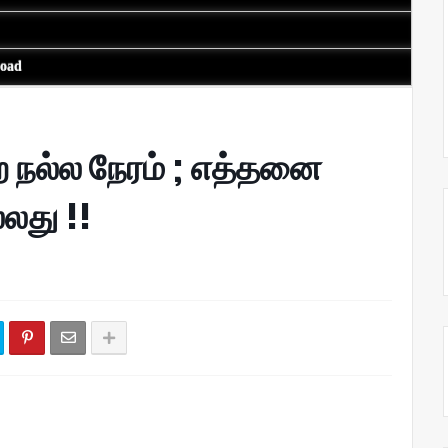
load
்ற நல்ல நேரம் ; எத்தனை
்லது !!