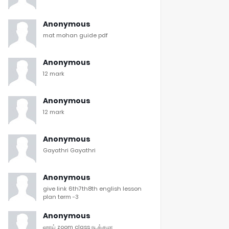
Anonymous
mat mohan guide pdf
Anonymous
12 mark
Anonymous
12 mark
Anonymous
Gayathri Gayathri
Anonymous
give link 6th7th8th english lesson
plan term -3
Anonymous
ஹாய் zoom class நடக்குமா