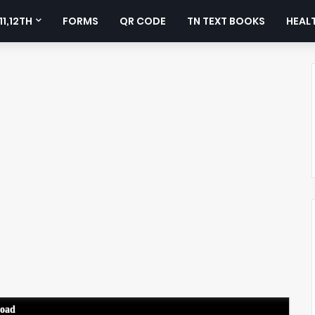
11,12TH
FORMS
QR CODE
TN TEXT BOOKS
HEALT
load