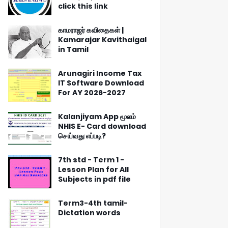
click this link
காமராஜர் கவிதைகள் |
Kamarajar Kavithaigal
in Tamil
Arunagiri Income Tax
IT Software Download
For AY 2026-2027
Kalanjiyam App மூலம்
NHIS E- Card download
செய்வது எப்படி?
7th std - Term 1 -
Lesson Plan for All
Subjects in pdf file
Term3-4th tamil-
Dictation words