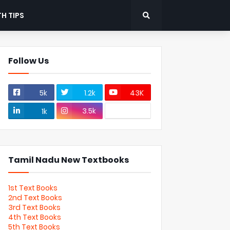
H TIPS
Follow Us
5k
1.2k
43K
3.5k
1k
Tamil Nadu New Textbooks
1st Text Books
2nd Text Books
3rd Text Books
4th Text Books
5th Text Books