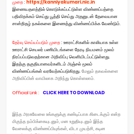
முறை
:
https://kanniyakumari.nic.in
இணையதளத்தில் கொடுக்கப்பட்டுள்ள விண்ணப்பத்தை
பதிவிறக்கம் செய்து பூத்தி செய்து அதனுடன் தேவையான
சான்றிதழ் நகல்களை இணைத்து விண்ணப்பிக்க வேண்டும்.
தேர்வு செய்யப்படும் முறை
: ஊராட்சிகளில் காலியாக உள்ள
ஊராட்சி செயலர் பணியிடங்களை நேரடி நியமனம் மூலம்
நிரப்பப்படுவதற்கான அறிவிப்பு வெளியிடப்பட்டுள்ளது.
இதற்கு தகுதியானவர்களிடம் அஞ்சல் மூலம்
விண்ணப்பங்கள் வரவேற்கப்படுகிறது.
மேலும் தகவல்களை
அறிவிப்பின் வாயிலாக அறிந்து கொள்ளலாம்.
Official
Link
:
CLICK HERE TO DOWNLOAD
இந்த அரசுவேலை உங்களுக்கு கண்டிப்பாக கிடைக்கும் என்ற
மிகுந்த நம்பிக்கையுடனும், மன உறுதியுடனும் இந்த
வேலைக்கு விண்ணப்பியுங்கள், விடா முயற்சி, கடின