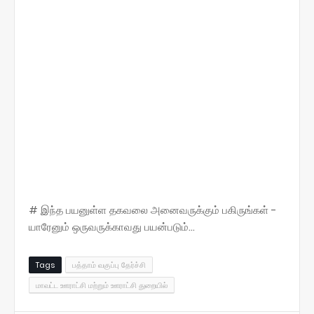
# இந்த பயனுள்ள தகவலை அனைவருக்கும் பகிருங்கள் -
யாரேனும் ஒருவருக்காவது பயன்படும்...
Tags
பத்தாம் வகுப்பு தேர்ச்சி
மாவட்ட ஊராட்சி மற்றும் ஊராட்சி துறையில்