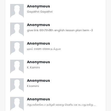
Anonymous
Gayathri Gayathri
Anonymous
give link 6th7th8th english lesson plan term -3
Anonymous
ஹாய் zoom class நடக்குமா
Anonymous
K. Kamini
Anonymous
K.kamini
Anonymous
அது என்னங்கடா தமிழன் வரலாறு வெளிய வர கூடாது என்று ...