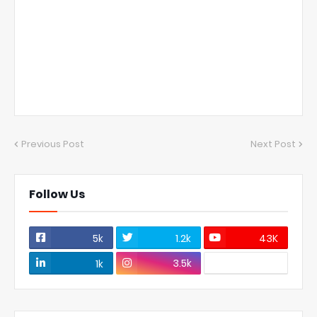
Previous Post
Next Post
Follow Us
5k
1.2k
43K
3.5k
1k