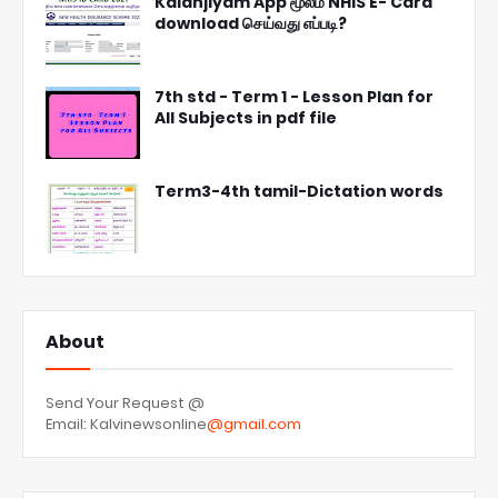
Kalanjiyam App மூலம் NHIS E- Card
download செய்வது எப்படி?
7th std - Term 1 - Lesson Plan for
All Subjects in pdf file
Term3-4th tamil-Dictation words
About
Send Your Request @
Email: Kalvinewsonline
@gmail.com