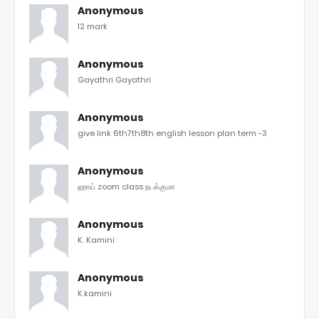
Anonymous
12 mark
Anonymous
Gayathri Gayathri
Anonymous
give link 6th7th8th english lesson plan term -3
Anonymous
ஹாய் zoom class நடக்குமா
Anonymous
K. Kamini
Anonymous
K.kamini