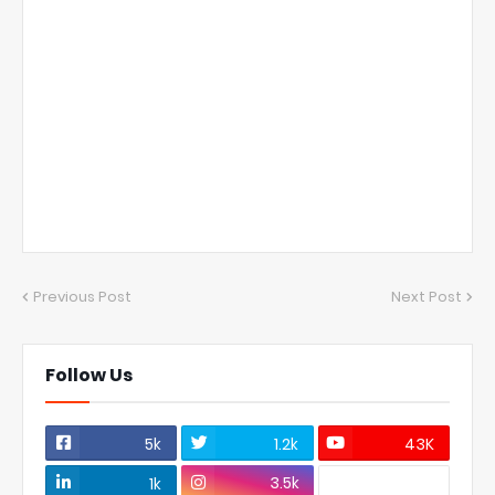
Previous Post
Next Post
Follow Us
5k
1.2k
43K
3.5k
1k