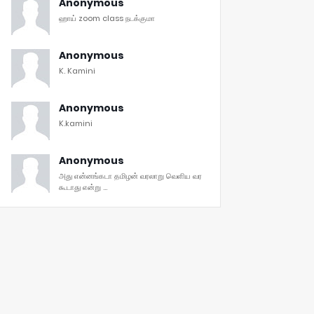
Anonymous
ஹாய் zoom class நடக்குமா
Anonymous
K. Kamini
Anonymous
K.kamini
Anonymous
அது என்னங்கடா தமிழன் வரலாறு வெளிய வர
கூடாது என்று ...