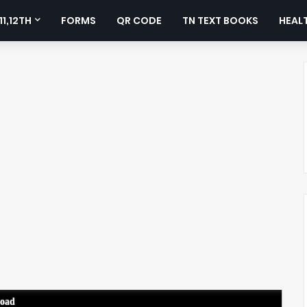
11,12TH
FORMS
QR CODE
TN TEXT BOOKS
HEALT
load