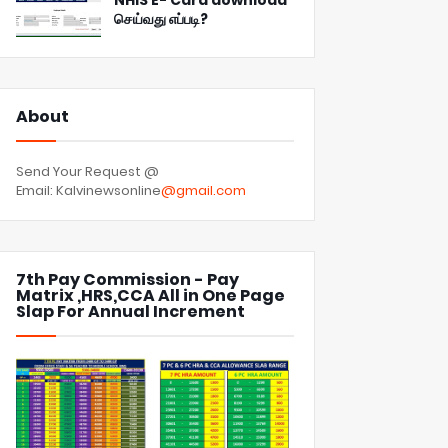
NHIS E- Card download
செய்வது எப்படி?
About
Send Your Request @
Email: Kalvinewsonline
@gmail.com
7th Pay Commission - Pay
Matrix ,HRS,CCA All in One Page
Slap For Annual Increment