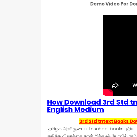
Demo Video For Do
How Download 3rd Std tn
English Medium
3rd Std tntext Books D
தமிழக அரசினுடைய tnschool books புதிய பா
குறித்த விவரத்தை தான் இந்த வீடியோவில் நா