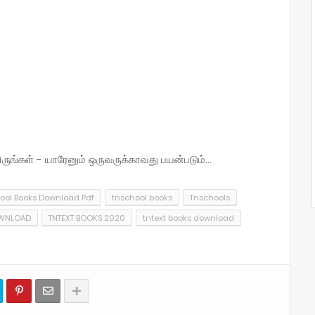
்கள் - யாரேனும் ஒருவருக்காவது பயன்படும்...
ool Books Download Pdf
tnschool books
Tnschools
OWNLOAD
TNTEXT BOOKS 2020
tntext books download