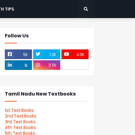
H TIPS
Follow Us
5k
1.2k
43K
3.5k
1k
Tamil Nadu New Textbooks
1st Text Books
2nd Text Books
3rd Text Books
4th Text Books
5th Text Books