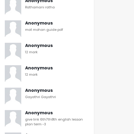
Anonymous
Rathamani ratha
Anonymous
mat mohan guide pdf
Anonymous
12 mark
Anonymous
12 mark
Anonymous
Gayathri Gayathri
Anonymous
give link 6th7th8th english lesson
plan term -3