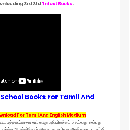
wnloading 3rd Std
Tntext Books
:
School Books For Tamil And
ownload For Tamil And English Medium
ட புத்தகங்களை எவ்வாறு பதிவிறக்கம் செய்வது என்பது
ம் பார்க்க இருக்கிறோம் அதாவது தமிழக அரசினுடைய பள்ளி