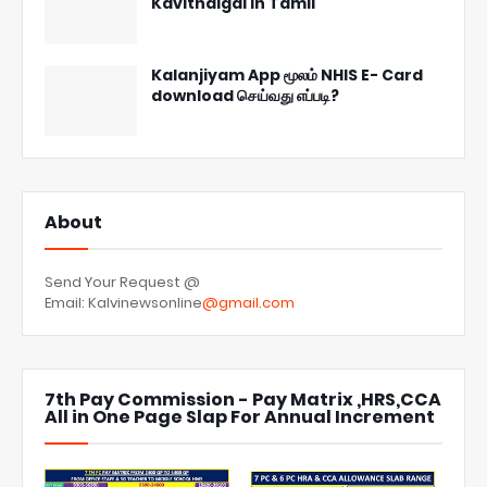
Kavithaigal in Tamil
Kalanjiyam App மூலம் NHIS E- Card
download செய்வது எப்படி?
About
Send Your Request @
Email: Kalvinewsonline
@gmail.com
7th Pay Commission - Pay Matrix ,HRS,CCA
All in One Page Slap For Annual Increment