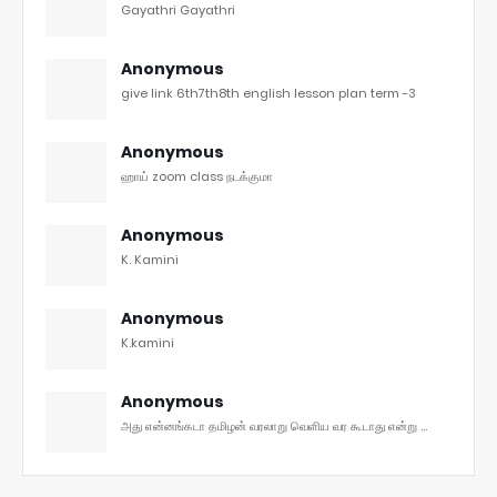
Gayathri Gayathri
Anonymous
give link 6th7th8th english lesson plan term -3
Anonymous
ஹாய் zoom class நடக்குமா
Anonymous
K. Kamini
Anonymous
K.kamini
Anonymous
அது என்னங்கடா தமிழன் வரலாறு வெளிய வர கூடாது என்று ...