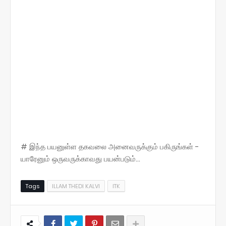
# இந்த பயனுள்ள தகவலை அனைவருக்கும் பகிருங்கள் -
யாரேனும் ஒருவருக்காவது பயன்படும்...
Tags
ILLAM THEDI KALVI
ITK