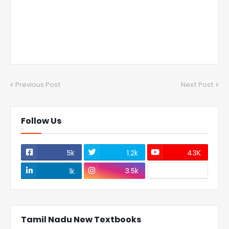
Previous Post
Next Post
Follow Us
5k
1.2k
43K
3.5k
1k
Tamil Nadu New Textbooks