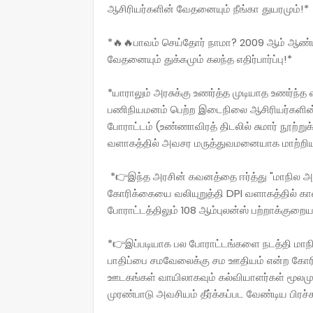
ஆசிரியர்களின் வேதனையும் நீங்கா துயரமும்!*
*🔥🔥பாவம் செய்தோர் நாமா? 2009 ஆம் ஆண்ட
வேதனையும் துக்கமும் கலந்த எதிர்பார்ப்பு!*
*யாராலும் அரசுக்கு உணர்த்த முடியாத உணர்ந்த 
பணிநியமனம் பெற்ற இடைநிலை ஆசிரியர்களி
போராட்டம் (உண்ணாவிரத் திடலில் சுமார் நூற
வளாகத்தில் அவசர மருத்துவமனையாக மாற்றிய வ
*👉இந்த அரசின் கவனத்தை ஈர்த்து "மாநில
கோரிக்கையை வலியுறுத்தி DPI வளாகத்தில் காலவ
போராட்டத்திலும் 108 ஆம்புலன்ஸ் பற்றாக்குறை
*👉இப்படியாக பல போராட்டங்களை நடத்தி மாநி
பாதிப்பை சமவேலைக்கு சம ஊதியம் என்ற கோரிக்
ஊடகங்கள் வாயிலாகவும் கல்வியாளர்கள் மூல
முரண்பாடு அவசியம் தீர்க்கப்பட வேண்டிய பி