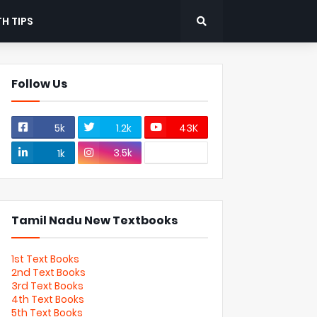
H TIPS
Follow Us
5k
1.2k
43K
3.5k
1k
Tamil Nadu New Textbooks
1st Text Books
2nd Text Books
3rd Text Books
4th Text Books
5th Text Books