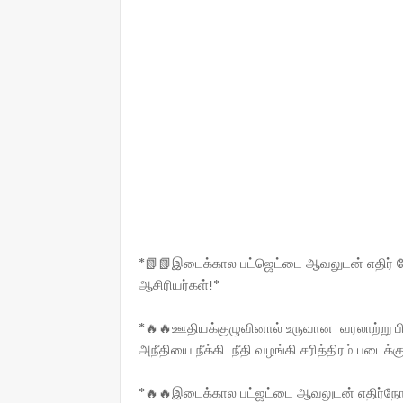
*📗📗இடைக்கால பட்ஜெட்டை ஆவலுடன் எதிர் ந
ஆசிரியர்கள்!*
*🔥🔥ஊதியக்குழுவினால் உருவான வரலாற்று 
அநீதியை நீக்கி நீதி வழங்கி சரித்திரம் படைக்
*🔥🔥இடைக்கால பட்ஜட்டை ஆவலுடன் எதிர்நோக