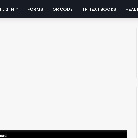
11,12TH
FORMS
QR CODE
TN TEXT BOOKS
HEALT
load