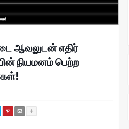
load
டை ஆவலுடன் எதிர்
பின் நியமனம் பெற்ற
கள்!