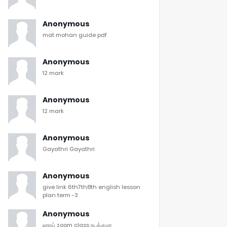
Anonymous
mat mohan guide pdf
Anonymous
12 mark
Anonymous
12 mark
Anonymous
Gayathri Gayathri
Anonymous
give link 6th7th8th english lesson
plan term -3
Anonymous
ஹாய் zoom class நடக்குமா