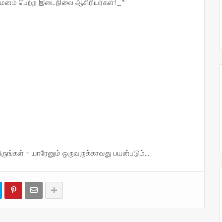
 நியமனம் பெற்ற இடைநிலை ஆசிரியர்கள்!_*
்கள் - யாரேனும் ஒருவருக்காவது பயன்படும்...