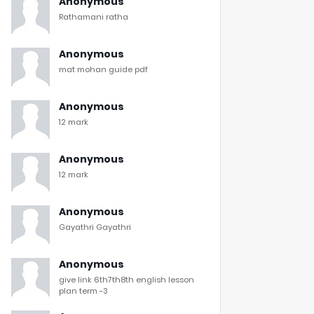
Anonymous
Rathamani ratha
Anonymous
mat mohan guide pdf
Anonymous
12 mark
Anonymous
12 mark
Anonymous
Gayathri Gayathri
Anonymous
give link 6th7th8th english lesson
plan term -3