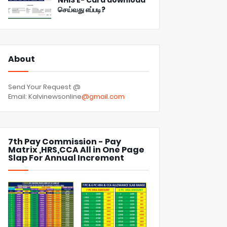
NHIS E- Card download
செய்வது எப்படி?
About
Send Your Request @
Email: Kalvinewsonline
@gmail.com
7th Pay Commission - Pay
Matrix ,HRS,CCA All in One Page
Slap For Annual Increment