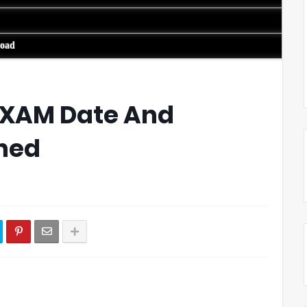
load
 EXAM Date And
shed