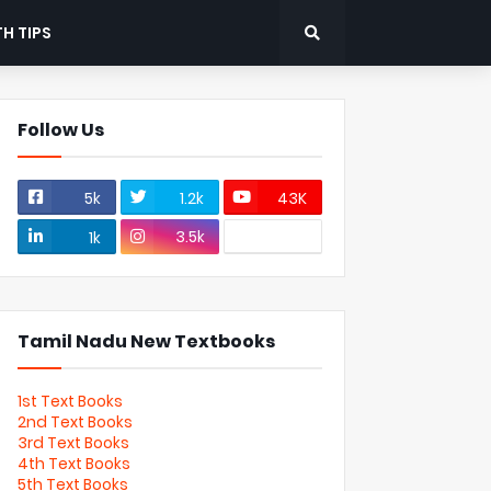
H TIPS
Follow Us
5k
1.2k
43K
3.5k
1k
Tamil Nadu New Textbooks
1st Text Books
2nd Text Books
3rd Text Books
4th Text Books
5th Text Books