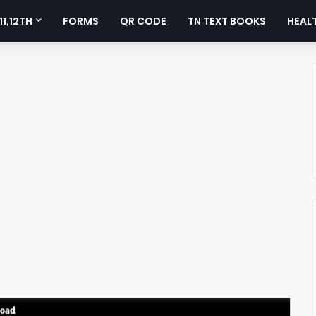
11,12TH
FORMS
QR CODE
TN TEXT BOOKS
HEALT
load