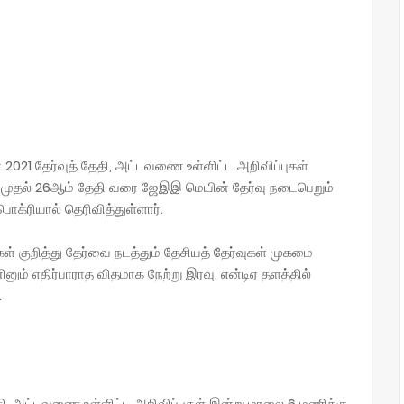
021 தேர்வுத் தேதி, அட்டவணை உள்ளிட்ட அறிவிப்புகள்
3 முதல் 26ஆம் தேதி வரை ஜேஇஇ மெயின் தேர்வு நடைபெறும்
ொக்ரியால் தெரிவித்துள்ளார்.
் குறித்து தேர்வை நடத்தும் தேசியத் தேர்வுகள் முகமை
ினும் எதிர்பாராத விதமாக நேற்று இரவு, என்டிஏ தளத்தில்
.
தி, அட்டவணை உள்ளிட்ட அறிவிப்புகள் இன்று மாலை 6 மணிக்கு