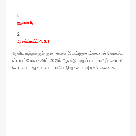
ஐஓஎஸ் 9,
ஆ ண்ட்ராய்ட் 4.0.3
ஆகியவற்றுக்குக் குறைவான இயங்குதளங்களைக் கொண்ட
ஸ்மார்ட்போன்களில் 2021ம் ஆண்டு முதல் வாட்ஸ்அப் செயலி
செயல்படாது என வாட்ஸ்அப் நிறுவனம் அறிவித்துள்ளது..