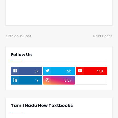
Previous Post
Next Post
Follow Us
5k
1.2k
43K
3.5k
1k
Tamil Nadu New Textbooks