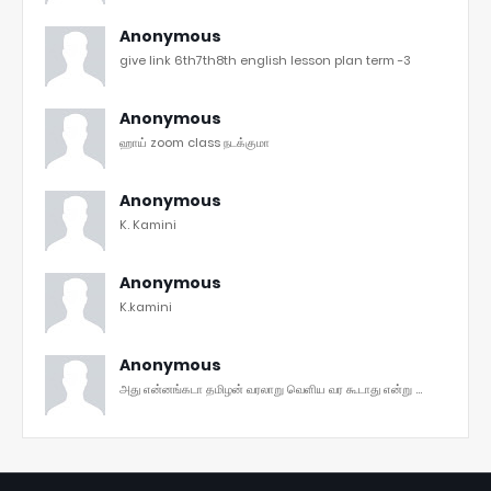
Anonymous
give link 6th7th8th english lesson plan term -3
Anonymous
ஹாய் zoom class நடக்குமா
Anonymous
K. Kamini
Anonymous
K.kamini
Anonymous
அது என்னங்கடா தமிழன் வரலாறு வெளிய வர கூடாது என்று ...