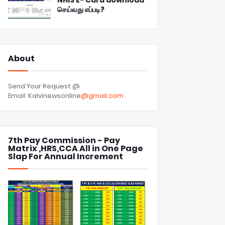
NHIS E- Card download
செய்வது எப்படி?
About
Send Your Request @
Email: Kalvinewsonline
@gmail.com
7th Pay Commission - Pay
Matrix ,HRS,CCA All in One Page
Slap For Annual Increment