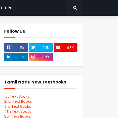
H TIPS
Follow Us
5k
1.2k
43K
3.5k
1k
Tamil Nadu New Textbooks
1st Text Books
2nd Text Books
3rd Text Books
4th Text Books
5th Text Books