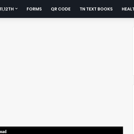
11,12TH
FORMS
QR CODE
TN TEXT BOOKS
HEALT
load