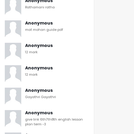
Anonymous
Rathamani ratha
Anonymous
mat mohan guide pdf
Anonymous
12 mark
Anonymous
12 mark
Anonymous
Gayathri Gayathri
Anonymous
give link 6th7th8th english lesson
plan term -3