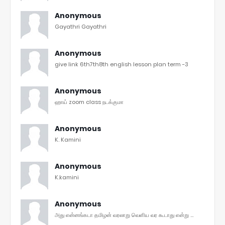
Anonymous
Gayathri Gayathri
Anonymous
give link 6th7th8th english lesson plan term -3
Anonymous
ஹாய் zoom class நடக்குமா
Anonymous
K. Kamini
Anonymous
K.kamini
Anonymous
அது என்னங்கடா தமிழன் வரலாறு வெளிய வர கூடாது என்று ...