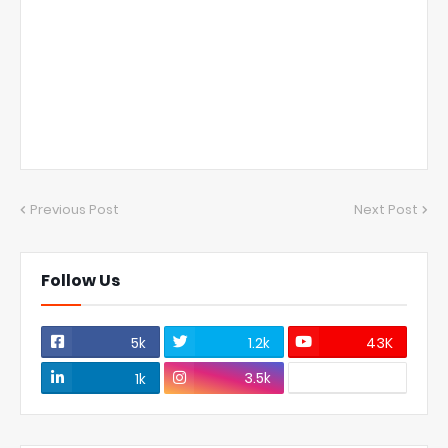
Previous Post
Next Post
Follow Us
5k
1.2k
43K
3.5k
1k