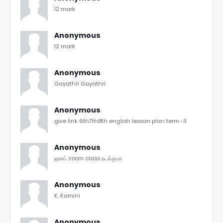
12 mark
Anonymous
12 mark
Anonymous
Gayathri Gayathri
Anonymous
give link 6th7th8th english lesson plan term -3
Anonymous
ஹாய் zoom class நடக்குமா
Anonymous
K. Kamini
Anonymous