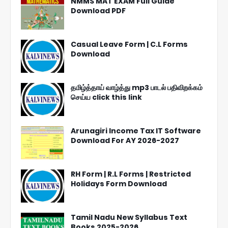
NMMS MAT EXAM Full Guide
Download PDF
Casual Leave Form | C.L Forms
Download
தமிழ்த்தாய் வாழ்த்து mp3 பாடல் பதிவிறக்கம்
செய்ய click this link
Arunagiri Income Tax IT Software
Download For AY 2026-2027
RH Form | R.L Forms | Restricted
Holidays Form Download
Tamil Nadu New Syllabus Text
Books 2025-2026