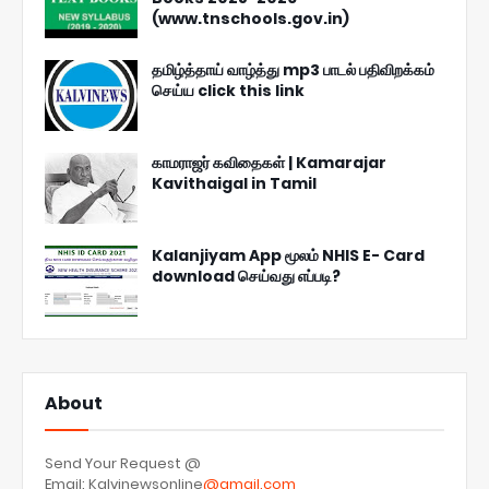
(www.tnschools.gov.in)
தமிழ்த்தாய் வாழ்த்து mp3 பாடல் பதிவிறக்கம்
செய்ய click this link
காமராஜர் கவிதைகள் | Kamarajar
Kavithaigal in Tamil
Kalanjiyam App மூலம் NHIS E- Card
download செய்வது எப்படி?
About
Send Your Request @
Email: Kalvinewsonline
@gmail.com