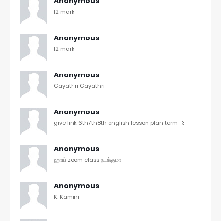
Anonymous
12 mark
Anonymous
12 mark
Anonymous
Gayathri Gayathri
Anonymous
give link 6th7th8th english lesson plan term -3
Anonymous
ஹாய் zoom class நடக்குமா
Anonymous
K. Kamini