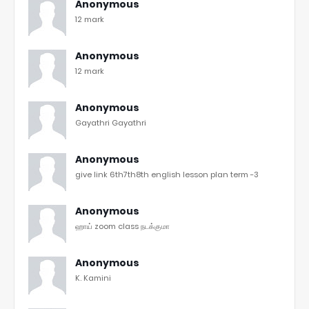
Anonymous
12 mark
Anonymous
12 mark
Anonymous
Gayathri Gayathri
Anonymous
give link 6th7th8th english lesson plan term -3
Anonymous
ஹாய் zoom class நடக்குமா
Anonymous
K. Kamini