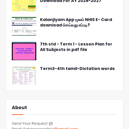
Download For AY 2026-2027
Kalanjiyam App மூலம் NHIS E- Card
download செய்வது எப்படி?
7th std - Term 1 - Lesson Plan for
All Subjects in pdf file
Term3-4th tamil-Dictation words
About
Send Your Request @
Email: Kalvinewsonline
@gmail.com