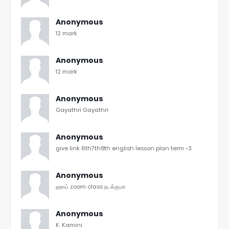
Anonymous
12 mark
Anonymous
12 mark
Anonymous
Gayathri Gayathri
Anonymous
give link 6th7th8th english lesson plan term -3
Anonymous
ஹாய் zoom class நடக்குமா
Anonymous
K. Kamini