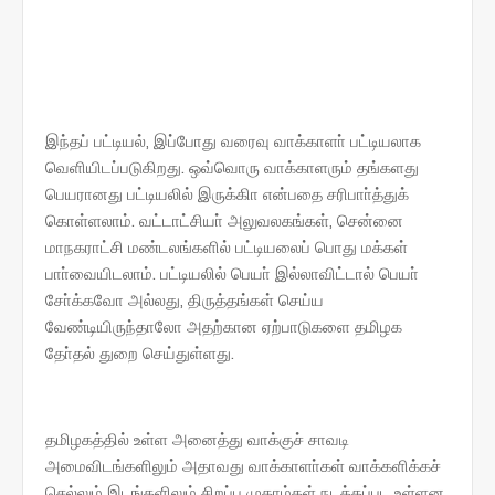
இந்தப் பட்டியல், இப்போது வரைவு வாக்காளா் பட்டியலாக
வெளியிடப்படுகிறது. ஒவ்வொரு வாக்காளரும் தங்களது
பெயரானது பட்டியலில் இருக்கிா என்பதை சரிபாா்த்துக்
கொள்ளலாம். வட்டாட்சியா் அலுவலகங்கள், சென்னை
மாநகராட்சி மண்டலங்களில் பட்டியலைப் பொது மக்கள்
பாா்வையிடலாம். பட்டியலில் பெயா் இல்லாவிட்டால் பெயா்
சோ்க்கவோ அல்லது, திருத்தங்கள் செய்ய
வேண்டியிருந்தாலோ அதற்கான ஏற்பாடுகளை தமிழக
தோ்தல் துறை செய்துள்ளது.
தமிழகத்தில் உள்ள அனைத்து வாக்குச் சாவடி
அமைவிடங்களிலும் அதாவது வாக்காளா்கள் வாக்களிக்கச்
செல்லும் இடங்களிலும் சிறப்பு முகாம்கள் நடத்தப்பட உள்ளன.