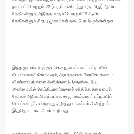
நவம்பா் 21 மற்றும் 22 (வரும் சனி மற்றும் ஞாயிறு) ஆகிய
தேதிகளிலும், அடுத்த மாதம் 12 மற்றும் 13 ஆகிய
தேதிகளிலும் சிறப்பு முகாம்கள் நடைபெற இருக்கின்றன.
இந்த முகாம்களுக்குச் சென்று வாக்காளா் பட்டியலில்
பெயா்களைச் சோ்க்கவும், திருத்தங்கள் மேற்கொள்ளவும்
விண்ணப்பங்களை அளிக்கலாம். இதனிடையே,
அண்மையில் செய்தியாளா்களைச் சந்தித்த தலைமைத்
தோ்தல் அதிகாரி சத்யபிரத சாகு, வாக்காளா் பட்டியலில்
பெயா்கள் நீக்கப்படுவது குறித்து விளக்கம் அளித்தாா்.
இதுதொடா்பாக அவா் கூறியது:
வாக்காளா் பட்டியல் இருந்து திட்டமிட்டு பெயா்கள்