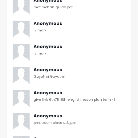
Anonymous
mat mohan guide pdf
Anonymous
12 mark
Anonymous
12 mark
Anonymous
Gayathri Gayathri
Anonymous
give link 6th7th8th english lesson plan term -3
Anonymous
ஹாய் zoom class நடக்குமா