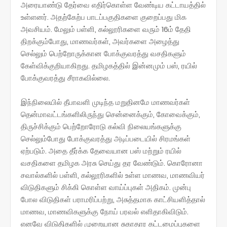
அரையாண்டு தேர்வை எதிர்கொள்ள வேண்டிய கட்டாயத்தில்
உள்ளனர். அதற்கேற்ப பாடப்பகுதிகளை குறைப்பது மிக
அவசியம். மேலும் பள்ளி, கல்லூரிகளை வரும் 16ம் தேதி
திறக்கும்போது, மாணவர்கள், அவர்களை அழைத்து
செல்லும் பெற்றோருக்கான போக்குவரத்து வசதிகளும்
கேள்விக்குறியாகிறது. தமிழகத்தில் இன்னமும் பஸ், ரயில்
போக்குவரத்து சீராகவில்லை.
இந்நிலையில் தீபாவளி முடிந்த மறுதினமே மாணவர்கள்
தென்மாவட்டங்களிலிருந்து சென்னைக்கும், கோவைக்கும்,
திருச்சிக்கும் பெற்றோரோடு கல்வி நிலையங்களுக்கு
செல்லும்போது போக்குவரத்து அடிப்படையில் சிரமங்கள்
ஏற்படும். அதை தீர்க்க தேவையான பஸ் மற்றும் ரயில்
வசதிகளை தமிழக அரசு செய்து தர வேண்டும். கொரோனா
சவால்களில் பள்ளி, கல்லூரிகளில் உள்ள மாணவ, மாணவியர்
விடுதிகளும் சிக்கி கொள்ள வாய்ப்புகள் அதிகம். முன்பு
போல விடுதிகள் பராமரிப்பற்று, அசுத்தமாக காட்சியளித்தால்
மாணவ, மாணவிகளுக்கு நோய் பரவல் எளிதாகிவிடும்.
எனவே விடுதிகளில் முறையான சுகாதார கட்டமைப்புகளை