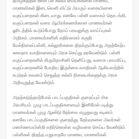
தமிழகத்தில் உள்ள பல கல்வி மையங்களில் மாணவ,
மாணவிகள் இடைவெளி விட்டு அமரும் வகையிலான
வகுப்பறைகள் கிடையாது. எனவே பள்ளி வளாகம் தொடங்கி,
வகுப்பறைகள் வரை ஆயிரக்கணக்கான மாணவர்கள்
ஓரிடத்தில் கூடும்போது நோய் பரவலுக்கு வாய்ப்புகள்
அதிகம். மாணவர்களின் எதிர்காலம் கருதி
மேல்நிலைப்பள்ளி, கல்லூரிகளை திறக்கும்போது அதற்கேற்ப
சுகாதார வசதிகளையும் அரசு செய்து தரவேண்டும். பள்ளி
வகுப்பறைகளில் கிருமிநாசினி தெளிப்பது, வளாக பராமரிப்பு,
வகுப்பறைகளில் போதிய இருக்கை வசதிகள் ஆகியவற்றில்
கூடுதல் கவனம் செலுத்த கல்வி நிலையங்களுக்கு அரசு
அறிவுறுத்த வேண்டும்.
அதற்கடுத்தாற்போல் பாடப்பகுதிகள் குறைப்பும் மிக
அவசியம். முழு பாடப்பகுதிகளையும் இனிமேல் படித்து
மாணவர்கள் முழு ஆண்டு தேர்வை எழுதுவது கடினம்.
எனவே பாடப்பகுதிகளை குறைத்து, தேர்வுகளை அவர்கள்
மனச்சுமையின்றி எதிர்கொள்ள வழிவகை செய்ய வேண்டும்.
பள்ளிகள் திறந்த மறுமாதமே மாணவ, மாணவிகள்