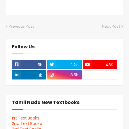
Previous Post
Next Post
Follow Us
5k
1.2k
43K
3.5k
1k
Tamil Nadu New Textbooks
1st Text Books
2nd Text Books
3rd Text Books