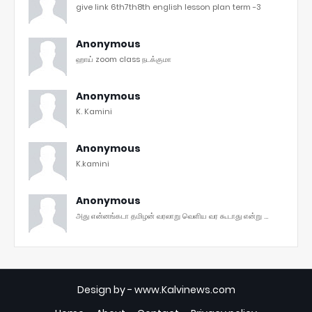
give link 6th7th8th english lesson plan term -3
Anonymous
ஹாய் zoom class நடக்குமா
Anonymous
K. Kamini
Anonymous
K.kamini
Anonymous
அது என்னங்கடா தமிழன் வரலாறு வெளிய வர கூடாது என்று ...
Design by -
www.Kalvinews.com