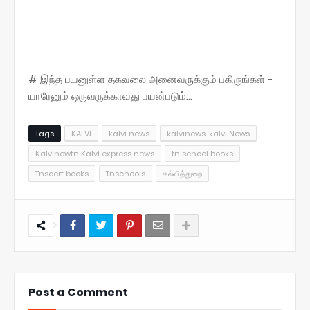
# இந்த பயனுள்ள தகவலை அனைவருக்கும் பகிருங்கள் -
யாரேனும் ஒருவருக்காவது பயன்படும்...
Tags
KALVI
kalvi news
kalvinews. kalvi News
Kalvinewtn Kalvi express news
tn school books
Tnscert books
Tnschools
கல்வித்துறை
Post a Comment