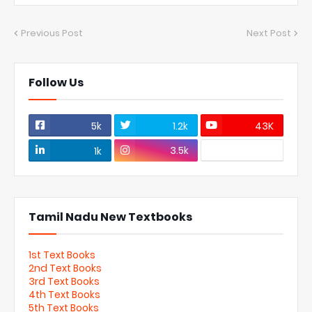
Previous Post
Next Post
Follow Us
5k
1.2k
43K
3.5k
1k
Tamil Nadu New Textbooks
1st Text Books
2nd Text Books
3rd Text Books
4th Text Books
5th Text Books