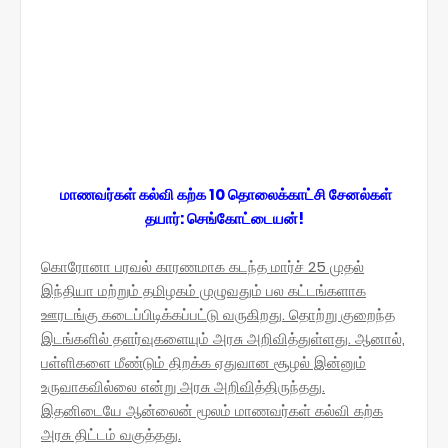
மாணவர்கள் கல்வி கற்க 10 தொலைக்காட்சி சேனல்கள்
தயார்: செங்கோட்டையன்!
கொரோனா பரவல் காரணமாக கடந்த மார்ச் 25 முதல்
இந்தியா மற்றும் தமிழகம் முழுவதும் பல கட்டங்களாக
ஊரடங்கு கடைப்பிடிக்கப்பட்டு வருகிறது. தொற்று குறைந்த
இடங்களில் தளர்வுகளையும் அரசு அறிவித்துள்ளது. ஆனால்,
பள்ளிகளை மீண்டும் திறக்க ஏதுவான சூழல் இன்னும்
உருவாகவில்லை என்று அரசு அறிவித்திருந்தது.
இதனிடையே ஆன்லைன் மூலம் மாணவர்கள் கல்வி கற்க
அரசு திட்டம் வகுத்தது.