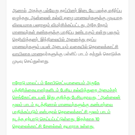
ஆனால், அதற்கு பல்வேறு தரப்பினர் இடையே பலத்த எதிர்ப்பு
எழுந்தது. ஆன்லைன் கல்வி ஏழை மாணவர்களுக்கு முடியாத
விஷயமாக பலராலும் விமர்சிக்கப்பட்டது. அதே நேரம்
மாணவர்கள் கண்களுக்கு பாதிப்பு உண்டாகும் என்று பலரும்
தெரிவித்தனர். இந்நிலையில் அனைத்து தரப்பு
மாணவர்களும் பயன் அடையும் வகையில் தொலைக்காட்சி
வாயிலாக மாண
வர்களுக்கு பள்ளிப் பாடம் கற்றுக் கொடுக்க
முடிவு செய்துள்ளது.
ஈரோடு மாவட்டம் கோபிசெட்டிபாளையம் அருகே
பத்திரிக்கையாளர்களிடம் பேசிய கல்வித்துறை அமைச்சர்
செங்கோட்டையன் இது குறித்து பேசியதாவது, ' ஆன்லைன்
மூலம் பாடம் நடத்தினால் மாணவர்களுக்கு கண்பார்வை
பாதிக்கப்படும் என்பதால் தொலைக்காட்சி மூலம் பாடம்
நடத்த ஏற்பாடு செய்யப்பட்டுள்ளது. இதற்காக 10
தொலைக்காட்சி சேனல்கள் தயாராக உள்ளது.