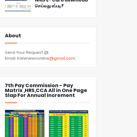
NHIS E- Card download
செய்வது எப்படி?
About
Send Your Request @
Email: Kalvinewsonline
@gmail.com
7th Pay Commission - Pay
Matrix ,HRS,CCA All in One Page
Slap For Annual Increment