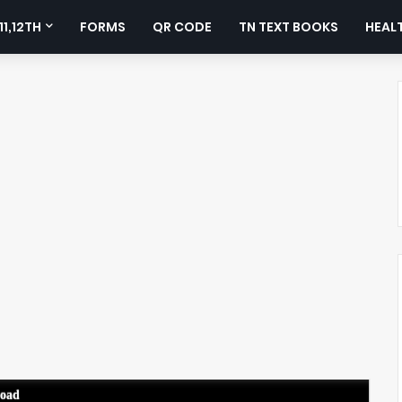
11,12TH
FORMS
QR CODE
TN TEXT BOOKS
HEALT
load