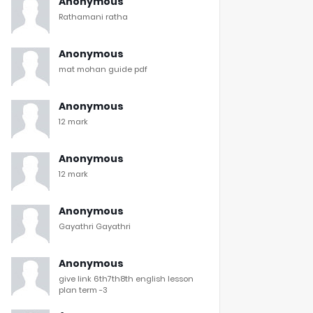
Anonymous
Rathamani ratha
Anonymous
mat mohan guide pdf
Anonymous
12 mark
Anonymous
12 mark
Anonymous
Gayathri Gayathri
Anonymous
give link 6th7th8th english lesson
plan term -3