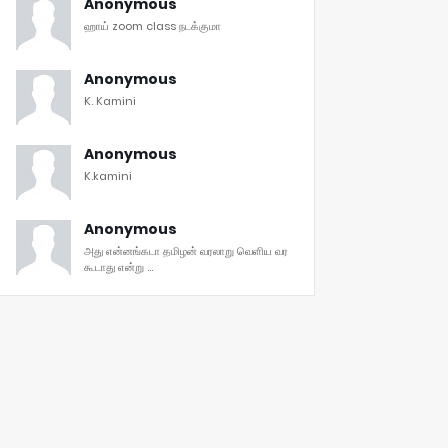
Anonymous
ஹாய் zoom class நடக்குமா
Anonymous
K. Kamini
Anonymous
K.kamini
Anonymous
அது என்னங்கடா தமிழன் வரலாறு வெளிய வர
கூடாது என்று ...