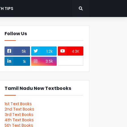
H TIPS
Follow Us
5k
1.2k
43K
3.5k
1k
Tamil Nadu New Textbooks
1st Text Books
2nd Text Books
3rd Text Books
4th Text Books
5th Text Books