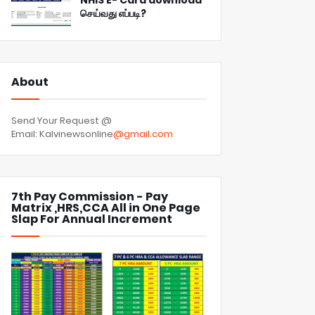
NHIS E- Card download
செய்வது எப்படி?
About
Send Your Request @
Email: Kalvinewsonline
@gmail.com
7th Pay Commission - Pay
Matrix ,HRS,CCA All in One Page
Slap For Annual Increment