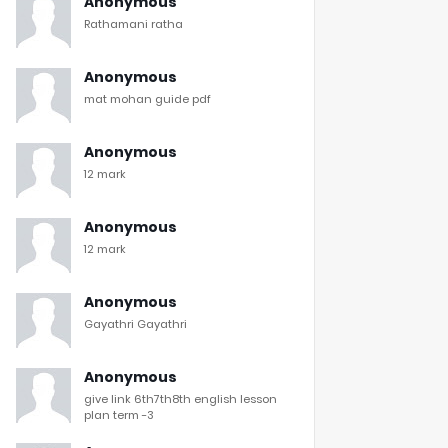
Anonymous
Rathamani ratha
Anonymous
mat mohan guide pdf
Anonymous
12 mark
Anonymous
12 mark
Anonymous
Gayathri Gayathri
Anonymous
give link 6th7th8th english lesson
plan term -3