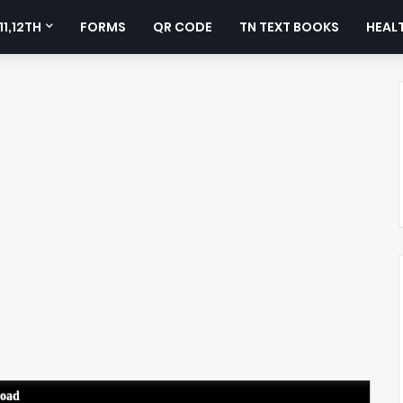
11,12TH
FORMS
QR CODE
TN TEXT BOOKS
HEALT
load