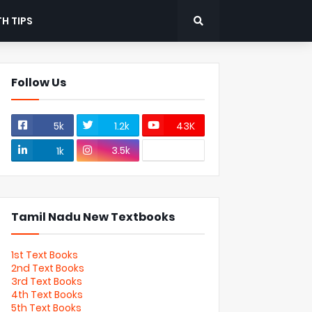
H TIPS
Follow Us
5k
1.2k
43K
3.5k
1k
Tamil Nadu New Textbooks
1st Text Books
2nd Text Books
3rd Text Books
4th Text Books
5th Text Books