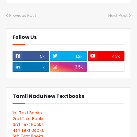
Previous Post
Next Post
Follow Us
5k
1.2k
43K
3.5k
1k
Tamil Nadu New Textbooks
1st Text Books
2nd Text Books
3rd Text Books
4th Text Books
5th Text Books