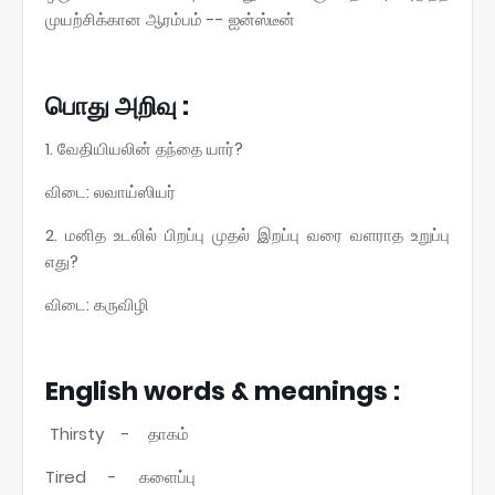
முயற்சிக்கான ஆரம்பம் -- ஐன்ஸ்டீன்
பொது அறிவு :
1. வேதியியலின் தந்தை யார்?
விடை: லவாய்ஸியர்
2. மனித உடலில் பிறப்பு முதல் இறப்பு வரை வளராத உறுப்பு
எது?
விடை: கருவிழி
English words & meanings :
Thirsty - தாகம்
Tired - களைப்பு