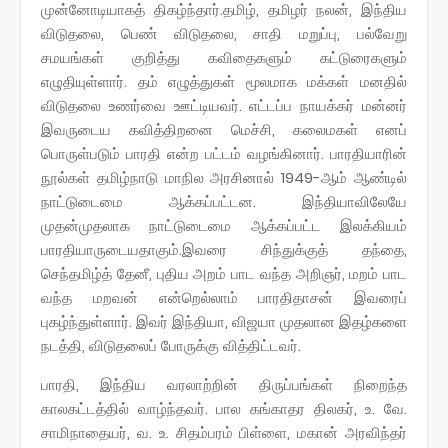
முன்னோடியாகத் திகழ்ந்தார்.தமிழ், தமிழர் நலன், இந்திய
விடுதலை, பெண் விடுதலை, சாதி மறுப்பு, பல்வேறு
சமயங்கள் குறித்து கவிதைகளும் கட்டுரைகளும்
எழுதியுள்ளார். தம் எழுத்துகள் மூலமாக மக்கள் மனதில்
விடுதலை உணர்வை ஊட்டியவர். எட்டப்ப நாயக்கர் மன்னர்
இவருடைய கவித்திறனை மெச்சி, கலைமகள் எனப்
பாெருள்படும் பாரதி என்ற பட்டம் வழங்கினார். பாரதியாரின்
நூல்கள் தமிழ்நாடு மாநில அரசினால் 1949-ஆம் ஆண்டில்
நாட்டுடைமை ஆக்கப்பட்டன. இந்தியாவிலேயே
முதன்முதலாக நாட்டுடைமை ஆக்கப்பட்ட இலக்கியம்
பாரதியாருடையதாகும்.இவரை சிந்துக்குத் தந்தை,
செந்தமிழ்த் தேனீ, புதிய அறம் பாட வந்த அறிஞர், மறம் பாட
வந்த மறவன் என்றெல்லாம் பாரதிதாசன் இவரைப்
புகழ்ந்துள்ளார். இவர் இந்தியா, விஜயா முதலான இதழ்களை
நடத்தி, விடுதலைப் போருக்கு வித்திட்டவர்.
பாரதி, இந்திய வரலாற்றின் திருப்பங்கள் நிறைந்த
காலகட்டத்தில் வாழ்ந்தவர். பால கங்காதர திலகர், உ. வே.
சாமிநாதையர், வ. உ. சிதம்பரம் பிள்ளை, மகான் அரவிந்தர்