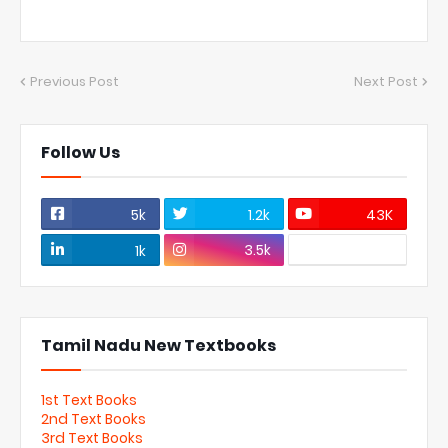
Previous Post
Next Post
Follow Us
5k
1.2k
43K
3.5k
1k
Tamil Nadu New Textbooks
1st Text Books
2nd Text Books
3rd Text Books