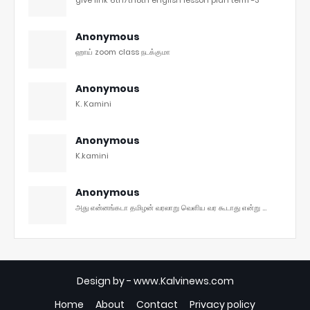
Anonymous
ஹாய் zoom class நடக்குமா
Anonymous
K. Kamini
Anonymous
K.kamini
Anonymous
அது என்னங்கடா தமிழன் வரலாறு வெளிய வர கூடாது என்று ...
Design by -
www.Kalvinews.com
Home
About
Contact
Privacy policy