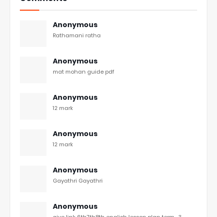
Anonymous
Rathamani ratha
Anonymous
mat mohan guide pdf
Anonymous
12 mark
Anonymous
12 mark
Anonymous
Gayathri Gayathri
Anonymous
give link 6th7th8th english lesson plan term -3