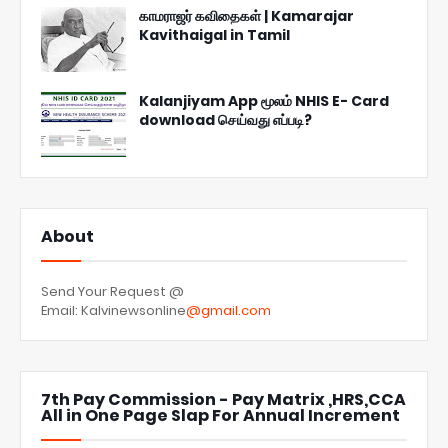
காமராஜர் கவிதைகள் | Kamarajar
Kavithaigal in Tamil
Kalanjiyam App மூலம் NHIS E- Card
download செய்வது எப்படி?
About
Send Your Request @
Email: Kalvinewsonline
@gmail.com
7th Pay Commission - Pay Matrix ,HRS,CCA
All in One Page Slap For Annual Increment