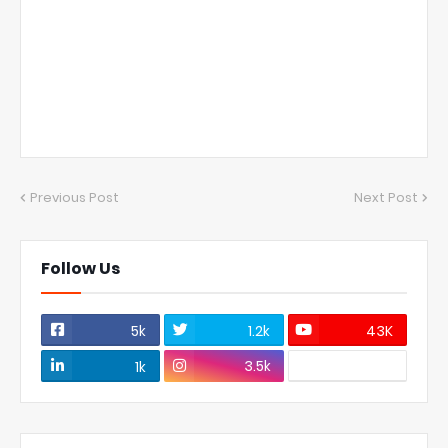
Previous Post
Next Post
Follow Us
5k
1.2k
43K
3.5k
1k