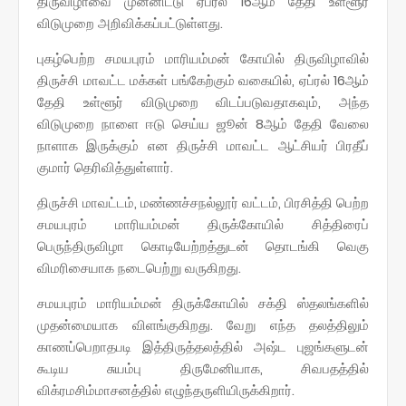
திருவிழாவை முன்னிட்டு ஏப்ரல் 16ஆம் தேதி உள்ளூர்
விடுமுறை அறிவிக்கப்பட்டுள்ளது.
புகழ்பெற்ற சமயபுரம் மாரியம்மன் கோயில் திருவிழாவில்
திருச்சி மாவட்ட மக்கள் பங்கேற்கும் வகையில், ஏப்ரல் 16ஆம்
தேதி உள்ளூர் விடுமுறை விடப்படுவதாகவும், அந்த
விடுமுறை நாளை ஈடு செய்ய ஜூன் 8ஆம் தேதி வேலை
நாளாக இருக்கும் என திருச்சி மாவட்ட ஆட்சியர் பிரதீப்
குமார் தெரிவித்துள்ளார்.
திருச்சி மாவட்டம், மண்ணச்சநல்லூர் வட்டம், பிரசித்தி பெற்ற
சமயபுரம் மாரியம்மன் திருக்கோயில் சித்திரைப்
பெருந்திருவிழா கொடியேற்றத்துடன் தொடங்கி வெகு
விமரிசையாக நடைபெற்று வருகிறது.
சமயபுரம் மாரியம்மன் திருக்கோயில் சக்தி ஸ்தலங்களில்
முதன்மையாக விளங்குகிறது. வேறு எந்த தலத்திலும்
காணப்பெறாதபடி இத்திருத்தலத்தில் அஷ்ட புஜங்களுடன்
கூடிய சுயம்பு திருமேனியாக, சிவபதத்தில்
விக்ரமசிம்மாசனத்தில் எழுந்தருளியிருக்கிறார்.