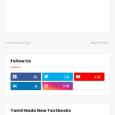
Previous Post
Next Post
Follow Us
5k
1.2k
43K
3.5k
1k
Tamil Nadu New Textbooks