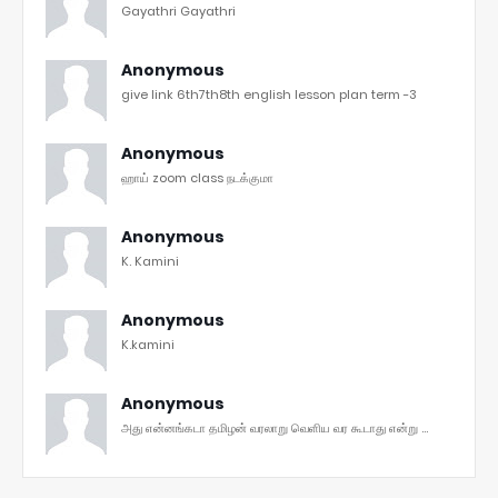
Gayathri Gayathri
Anonymous
give link 6th7th8th english lesson plan term -3
Anonymous
ஹாய் zoom class நடக்குமா
Anonymous
K. Kamini
Anonymous
K.kamini
Anonymous
அது என்னங்கடா தமிழன் வரலாறு வெளிய வர கூடாது என்று ...