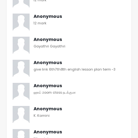
Anonymous
12 mark
Anonymous
Gayathri Gayathri
Anonymous
give link 6th7th8th english lesson plan term -3
Anonymous
ஹாய் zoom class நடக்குமா
Anonymous
K. Kamini
Anonymous