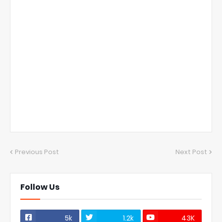
Previous Post
Next Post
Follow Us
5k
1.2k
43K