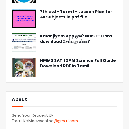
7th std - Term 1 - Lesson Plan for
All Subjects in pdf file
Kalanjiyam App மூலம் NHIS E- Card
download செய்வது எப்படி?
NMMS SAT EXAM Science Full Guide
Download PDF in Tamil
About
Send Your Request @
Email: Kalvinewsonline
@gmail.com