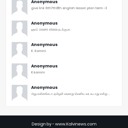
Anonymous
give link 6th7th8th english lesson plan term -3
Anonymous
ஹாய் zoom class நடக்குமா
Anonymous
K. Kamini
Anonymous
K.kamini
Anonymous
அது என்னங்கடா தமிழன் வரலாறு வெளிய வர கூடாது என்று ...
Design by -
www.Kalvinews.com