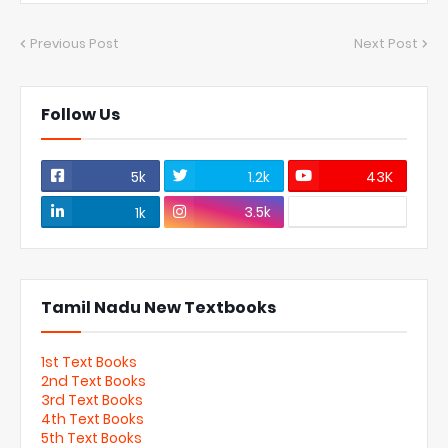
Previous Post
Next Post
Follow Us
5k
1.2k
43K
3.5k
1k
Tamil Nadu New Textbooks
1st Text Books
2nd Text Books
3rd Text Books
4th Text Books
5th Text Books