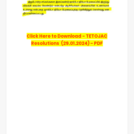
Click Here to Download - TETOJAC
Resolutions (29.01.2024) - PDF