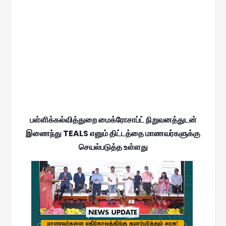
பள்ளிக்கல்வித்துறை மைக்ரோசாப்ட் நிறுவனத்துடன்
இணைந்து TEALS எனும் திட்டத்தை மாணவர்களுக்கு
செயல்படுத்த உள்ளது