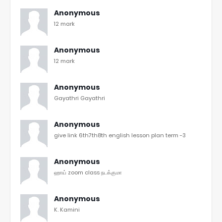
Anonymous
12 mark
Anonymous
12 mark
Anonymous
Gayathri Gayathri
Anonymous
give link 6th7th8th english lesson plan term -3
Anonymous
ஹாய் zoom class நடக்குமா
Anonymous
K. Kamini