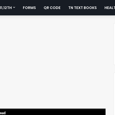
11,12TH
FORMS
QR CODE
TN TEXT BOOKS
HEALT
load