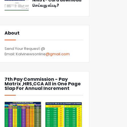
NHIS E- Card download
செய்வது எப்படி?
About
Send Your Request @
Email: Kalvinewsonline
@gmail.com
7th Pay Commission - Pay
Matrix ,HRS,CCA All in One Page
Slap For Annual Increment