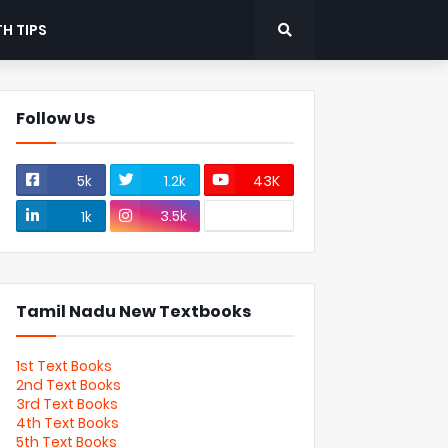
H TIPS
Follow Us
5k
1.2k
43K
3.5k
1k
Tamil Nadu New Textbooks
1st Text Books
2nd Text Books
3rd Text Books
4th Text Books
5th Text Books