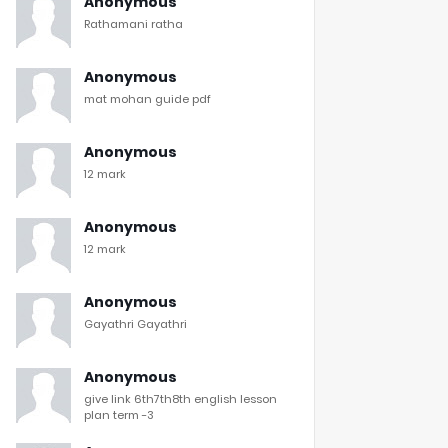
Anonymous
Rathamani ratha
Anonymous
mat mohan guide pdf
Anonymous
12 mark
Anonymous
12 mark
Anonymous
Gayathri Gayathri
Anonymous
give link 6th7th8th english lesson
plan term -3